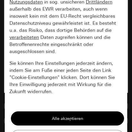
Nutzungsdaten
in sog. unsicheren
Drittländern
außerhalb des EWR verarbeiten, auch wenn
insoweit kein mit dem EU-Recht vergleichbares
Datenschutzniveau gewährleistet ist. Es besteht
u.a. das Risiko, dass dortige Behörden auf die
verarbeiteten
Daten zugreifen können und die
Betroffenenrechte eingeschränkt oder
ausgeschlossen sind.
Sie können Ihre Einstellungen jederzeit ändern,
indem Sie am Fuße einer jeden Seite den Link
"Cookie-Einstellungen" klicken. Dort können Sie
Ihre Einwilligung jederzeit mit Wirkung für die
Zukunft widerrufen.
Zur Mediadatenbank
Essenziell
Alle Cookies, die wir benötigen um Ihnen die
Artikel vergleichen
Seite anzeigen zu können.