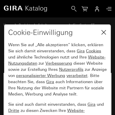
Gira System 3000 Jalousie- und Schaltuhr BT System 55
Home
Produkte
Schalterprogramme
Gira System 55
Schalten und Tasten
Cookie-Einwilligung
Wenn Sie auf „Alle akzeptieren“ klicken, erklären
System 3000 Jalousie- und
Sie sich damit einverstanden, dass
Gira
Cookies
und ähnliche Technologien nutzt und Ihre
Website-
Schaltuhr BT System 55
Nutzungsdaten
zur
Verbesserung
dieser Website
sowie zur Erstellung Ihres
Nutzerprofils
zur Anzeige
von
personalisierter Werbung
verarbeitet
. Bitte
beachten Sie, dass
Gira
auch Informationen über
Ihre Nutzung der Website mit Partnern für soziale
Medien, Werbung und Analyse teilt.
Sie sind auch damit einverstanden, dass
Gira
und
Dritte
zu diesen Zwecken Ihre
Website-