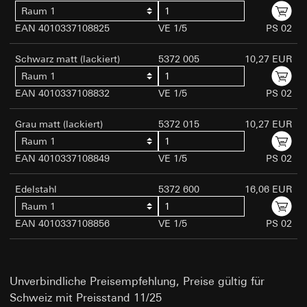
Verfolgte berechtigte Interessen: Siehe
(anonymisiert)
Raum 1
Einsatz des Dienstes: § 25 Abs. 1 S. 1 TDDDG
Datenverarbeitungszwecke
Rechtsgrundlage und ggf. verfolgte berechtigte Interessen:
Folgeverarbeitung der personenbezogenen
EAN 4010337108825
VE 1/5
PS 02
Einsatz des Dienstes: § 25 Abs. 1 S. 1 TDDDG
Empfänger:
interne Abteilungen, soweit Zugriff
Daten: Art. 6 Abs. 1 lit. a DSGVO
für Aufgabenerfüllung erforderlich
Folgeverarbeitung der personenbezogenen Daten: Art. 6
Schwarz matt (lackiert)
5372 005
10,27 EUR
Empfänger:
interne Abteilungen, soweit Zugriff
Abs. 1 lit. a DSGVO
Drittlandübermittlung:
keine
für Aufgabenerfüllung erforderlich
Raum 1
Lebensdauer des Cookies:
Empfänger:
Drittlandübermittlung:
keine
EAN 4010337108832
VE 1/5
PS 02
Speicherung der Daten zur Dauer der Sitzung
interne Abteilungen, soweit Zugriff für Aufgabenerfüllu
Lebensdauer des Cookies:
bis zur Beendigung des Browsers
erforderlich
12 Monate
Grau matt (lackiert)
5372 015
10,27 EUR
Zeitpunkt der Speicherung: Beim Laden der
Google Ireland Ltd, Google LLC (USA)
Zeitpunkt der Speicherung: Nach Einwilligung
Raum 1
Seite
Informationen dazu, wie Google Ihre personenbezogene
EAN 4010337108849
VE 1/5
PS 02
Daten verarbeitet, finden Sie unter
Google reCAPTCHA
home-assistent-remember-token
https://business.safety.google/privacy
Edelstahl
5372 600
16,06 EUR
Datenverarbeitungszwecke:
Überprüfung, ob Dateneingab
Drittlandübermittlung:
Datenverarbeitungszwecke:
Dient Beibehaltung
auf Websites durch einen Menschen oder durch ein
Raum 1
des Status der Home Assistant Konfiguration im
Drittland: USA
automatisiertes Programm erfolgt
Rahmen der Nutzung des Gira Home Assistant
EAN 4010337108856
VE 1/5
PS 02
Angemessenheitsbeschluss/Garantien/Ausnahmevorschr
Kategorien personenbezogener Daten:
Kategorien personenbezogener Daten:
IP-
Standardvertragsklauseln, Kopie zu erfragen bei
Privatkundenseite: IP-Adresse (anonymisiert), Verweild
Adresse, ID der Konfiguration - es entsteht erst
Gira Giersiepen GmbH & Co. KG
, Einwilligung gem. Art.
des Websitebesuchers auf der Website, vom Nutzer
ein Personenbezug, wenn Konfiguration
Abs. 1 lit. a DSGVO
getätigte Mausbewegungen
abgeschlossen (Handwerker ausgewählt und
Unverbindliche Preisempfehlung, Preise gültig für
Lebensdauer des Cookies:
14 Monate
Daten eingeben)
Geschäftskundenseite: IP-Adresse, Verweildauer des
Schweiz mit Preisstand 11/25