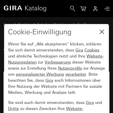
Gira Wippe 1fach unbedruckt System 55
Home
Produkte
Technik und Funktionen
Gira One
Bediengeräte
Cookie-Einwilligung
Wenn Sie auf „Alle akzeptieren“ klicken, erklären
Wippe 1fach unbedruckt
Sie sich damit einverstanden, dass
Gira
Cookies
und ähnliche Technologien nutzt und Ihre
Website-
System 55
Nutzungsdaten
zur
Verbesserung
dieser Website
sowie zur Erstellung Ihres
Nutzerprofils
zur Anzeige
von
personalisierter Werbung
verarbeitet
. Bitte
beachten Sie, dass
Gira
auch Informationen über
Ihre Nutzung der Website mit Partnern für soziale
Medien, Werbung und Analyse teilt.
Sie sind auch damit einverstanden, dass
Gira
und
Dritte
zu diesen Zwecken Ihre
Website-