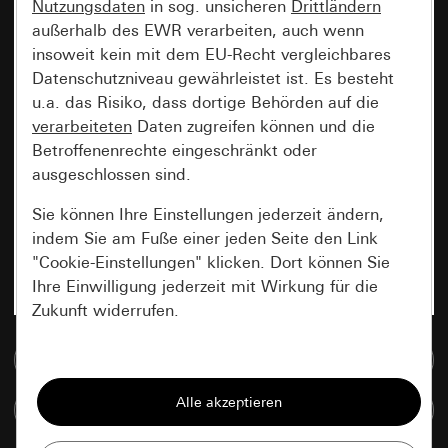
Nutzungsdaten
in sog. unsicheren
Drittländern
außerhalb des EWR verarbeiten, auch wenn
insoweit kein mit dem EU-Recht vergleichbares
Datenschutzniveau gewährleistet ist. Es besteht
u.a. das Risiko, dass dortige Behörden auf die
verarbeiteten
Daten zugreifen können und die
Betroffenenrechte eingeschränkt oder
ausgeschlossen sind.
Sie können Ihre Einstellungen jederzeit ändern,
indem Sie am Fuße einer jeden Seite den Link
"Cookie-Einstellungen" klicken. Dort können Sie
Ihre Einwilligung jederzeit mit Wirkung für die
Zukunft widerrufen.
Zur Mediadatenbank
Essenziell
Alle Cookies, die wir benötigen um Ihnen die
Artikel vergleichen
Seite anzeigen zu können.