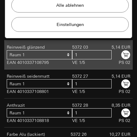
Gira Session
Verbesserung unserer Website
und Angebote
Datenverarbeitungszwecke:
Cremeweiß glänzend
5372 01
5,14 EUR
Privatkundenseite: Nutzung aller Session-
Raum 1
Verwendung von Cookies und ähnlichen
basierten Features der Seite
EAN 4010337108788
VE 1/5
PS 02
Technologien zur Verbesserung unserer
Geschäftskundenseite: Authentifizierung,
Website und Angebote.
Präferenzen und Zwischenspeicherung von
Reinweiß glänzend
5372 03
5,14 EUR
User-Eingaben
Raum 1
Matomo
Marketing
Kategorien personenbezogener Daten:
EAN 4010337108795
VE 1/5
PS 02
Privatkundenseite: IP-Adresse, Dauer der
Datenverarbeitungszwecke:
Statistische
Um Ihre Interessen erkennen zu können und
Sitzung, Benutzter Browser, Endgerät
Auswertung der Webseitennutzung
auf Sie angepasste Produkte zeigen zu
Reinweiß seidenmatt
5372 27
5,14 EUR
Geschäftskundenseite: Voreinstellungen und
Kategorien personenbezogener Daten:
IP-
können.
Raum 1
Präferenzen. Darunter auch Name, Adresse
Adresse (anonymisiert/gekürzt), ungefähre
und E-Mail, falls ein Kontaktformular
Region des Besuchers, verwendeter Browser und
EAN 4010337108801
VE 1/5
PS 02
ausgefüllt wird. (Zur Wiederverwendung bei
doubleclick.net
Plug-Ins, Spracheinstellung des Browsers,
einem weiteren Formular innerhalb der
Zeitpunkt des Seitenaufrufs, Ladezeit,
Anthrazit
5372 28
8,35 EUR
Datenverarbeitungszwecke:
Mit Doubleclick können
gleichen Sitzung.), IP-Adresse (anonymisiert)
Betriebssystem, Bildschirmgröße, Rererrer,
Raum 1
Werbeanzeigen auf einer Webseite geschaltet und verwalt
Zeitpunkt vorangegangener Besuche, Anzahl der
Rechtsgrundlage und ggf. verfolgte berechtigte
werden. Wann, wo und wie oft sie auftauchen sollen, wird
EAN 4010337108818
VE 1/5
PS 02
Besuche
Interessen:
über Kampagnen vom Betreiber gesteuert.
Rechtsgrundlage und ggf. verfolgte berechtigte
Art. 6 Abs. 1 lit. f DSGVO
Kategorien personenbezogener Daten:
IP-Adresse
Farbe Alu (lackiert)
5372 26
10,27 EUR
Interessen: