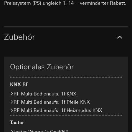
Websitebesuchers auf der Website, vom Nutzer getätig
Rechtsgrundlage und ggf. verfolgte berechtigte
Preissystem (PS) ungleich 1, 14 = verminderter Rabatt.
Evalanche
Mausbewegungen IP-Adresse (anonymisiert), Datum un
Interessen:
Uhrzeit des Besuchs auf der betreffenden Website,
Art. 6 Abs. 1 lit. f DSGVO
Datenverarbeitungszwecke:
Durch das Tracking
Internetadresse oder URL der aufgerufenen Website
Verfolgte berechtigte Interessen: Siehe
der Nutzung von Gira Angeboten, können Gira
Datenverarbeitungszwecke
Marketing- und Vertriebsprozesse digitalisiert
Rechtsgrundlage und ggf. verfolgte berechtigte Interessen:
und automatisiert werden. Mittels
Einsatz des Dienstes: § 25 Abs. 1 S. 1 TDDDG
Zubehör
Empfänger:
interne Abteilungen, soweit Zugriff
Segmentierung von Abonnenten/Website-
Folgeverarbeitung der personenbezogenen Daten: Art. 6
für Aufgabenerfüllung erforderlich
Besuchern, können zielgerichtete und
Abs. 1 lit. a DSGVO
Drittlandübermittlung:
keine
individuellere Informationen zur Verfügung
Lebensdauer des Cookies:
Dauer der Session
Empfänger:
gestellt werden. Durch eine erhöhte
interne Abteilungen, soweit Zugriff für Aufgabenerfüllu
Aufmerksamkeit können Folgeaktivitäten
Optionales Zubehör
erforderlich
_sda-server_session
gesteigert werden und zudem eine erhöhte
Kundenzufriedenheit zu erlangt werden.
Google Ireland Ltd, Google LLC (USA)
Datenverarbeitungszwecke:
Authentifizierung im
Kategorien personenbezogener Daten:
Datum
Informationen dazu, wie Google Ihre personenbezogene
Gira Geräteportal (SDA-Portal)
KNX RF
und Uhrzeit, Typ (Objekt, z.B. eMailing,
Daten verarbeitet, finden Sie unter
Kategorien personenbezogener Daten:
IP-
LeadPage), Browser Referrer, User Agent, Link-
https://business.safety.google/privacy
RF Multi Bedienaufs. 1f KNX
Adresse (anonymisiert)
ID (optional), Objekt-IDs, Optionale
RF Multi Bedienaufs. 1f Pfeile KNX
Drittlandübermittlung:
Rechtsgrundlage und ggf. verfolgte berechtigte
objektabhängige Informationen, Individuelle
Drittland: USA
Interessen:
Art. 6 Abs. 1 lit. b DSGVO
RF Multi Bedienaufs. 1f Heizmodus KNX
Übergabeparameter, Geokoordinaten oder
Angemessenheitsbeschluss/Garantien/Ausnahmevorschr
Empfänger:
alternativ IP-basierte Geokoordinaten (bei
Standardvertragsklauseln, Kopie zu erfragen bei
Formularen mit Adresseingabe) über Locr GmbH
Taster
interne Abteilungen, soweit Zugriff für
Gira Giersiepen GmbH & Co. KG
, Einwilligung gem. Art.
(Erfassung postalische Adressen ohne Vor- und
Aufgabenerfüllung erforderlich
Taster Wippe 1f OneKNX