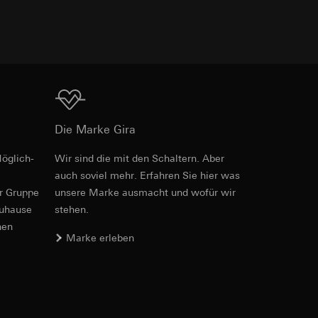
Download
Art.-Nr. 503105
er. Im Hinblick auf
n wir auf deren
RFA
, 580 KB
 Kopie zu erfragen
Die Marke Gira
öglich­
Wir sind die mit den Schaltern. Aber
auch soviel mehr. Erfahren Sie hier was
Download
sung. Google Ads
er Gruppe
unsere Marke aus­macht und wofür wir
formen, in
zuhause
stehen.
ärmebild erstellen.
von Werbekampagnen
nen
, wie tief sie
Marke erleben
Art.-Nr. 503105
sucht, Datum und
andort
IFC
, 50.35 KB