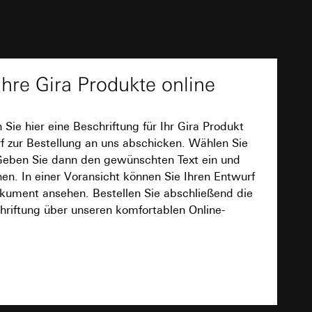
PDF
e unter
Ihre Gira Produkte online
n Sie hier eine Beschriftung für Ihr Gira Produkt
 Kopie zu erfragen
f zur Bestellung an uns abschicken. Wählen Sie
 Kopie zu erfragen
Download
 Geben Sie dann den gewünschten Text ein und
n. In einer Voransicht können Sie Ihren Entwurf
kument ansehen. Bestellen Sie abschließend die
hriftung über unseren komfortablen Online-
TXT
onen zur Schaltung
uf der Website, vom
Referrer-URL sowie
site, vom Nutzer
hs auf der