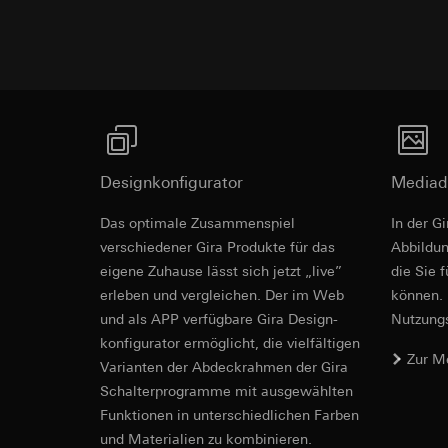
betreffenden We
Folgeverarbeitun
Rechtsgrundlage und
Empfänger:
Einsatz des Dien
interne Abteilun
Folgeverarbeitun
Revit Datei 
LinkedIn Irelan
Empfänger:
Vimeo,
Drittlandübermittlu
Drittlandübermittlu
die Übermittlung Ih
Drittland: USA
Datenschutzerklärun
Angemessenheits
Designkonfigurator
Mediad
Lebensdauer des C
bei
Gira Giersi
Das optimale Zusammenspiel
In der G
Lebensdauer des C
Google Ads (
verschiedener Gira Produkte für das
Ab­bild­
Datenverarbeitung
eigene Zuhause lässt sich jetzt „live”
die Sie 
Hotjar
verwendet Daten, u
erleben und vergleichen. Der im Web
können. 
Datenverarbeitung
Suchergebnissen un
und als APP verfügbare Gira Design­
Nutzungs­
Dies ermöglicht zus
zu messen.
IFC Datei fü
konfigurator ermög­licht, die vielfältigen
scrollen und wie si
Kategorien person
Zur M
Vari­an­ten der Abdeck­rahmen der Gira
Kategorien person
Uhrzeit des Besuchs
Schalter­programme mit ausge­wählten
Rechtsgrundlage und
Rechtsgrundlage und
Funkti­onen in unterschiedlichen Farben
Einsatz des Dien
Einsatz des Dien
Folgeverarbeitun
und Materialien zu kombinieren.
Folgeverarbeitun