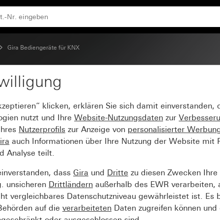
Gira Bediengeräte für KNX
willigung
viduell für Tastsensor 4
kzeptieren“ klicken, erklären Sie sich damit einverstanden,
ogien nutzt und Ihre
Website-Nutzungsdaten
zur
Verbesser
Ihres
Nutzerprofils
zur Anzeige von
personalisierter Werbun
ira
auch Informationen über Ihre Nutzung der Website mit Pa
Analyse teilt.
einverstanden, dass
Gira
und
Dritte
zu diesen Zwecken Ihre
g. unsicheren
Drittländern
außerhalb des EWR verarbeiten, 
t vergleichbares Datenschutzniveau gewährleistet ist. Es b
 Behörden auf die
verarbeiteten
Daten zugreifen können und 
ngeschränkt oder ausgeschlossen sind.