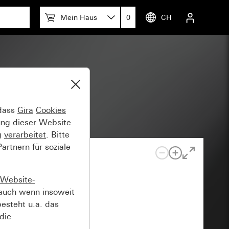
Mein Haus
0
CH
.95
 dass
Gira
Cookies
ung
dieser Website
g
verarbeitet
. Bitte
rtnern für soziale
Website-
auch wenn insoweit
esteht u.a. das
die