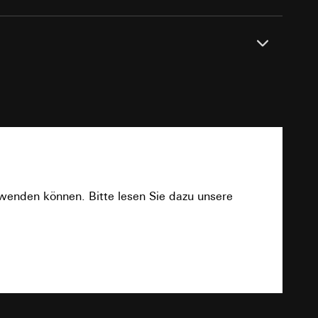
sung
sucht, Datum und
andort
en
r, Endgerät
e unter
Twisted-Pair YCYM 2 x 2 x 0,8
PDF
TP256
 Kopie zu erfragen
4 kV (KNX/EIB Busleitung)
 Kopie zu erfragen
r Informationen und
rwenden können. Bitte lesen Sie dazu unsere
erung
Download
DC 21 bis 32 V SELV
AC 250 V, 16 A / AC1
sung
TXT
sucht, Datum und
m
800 A (200 µs), 165 A (20 ms)
andort