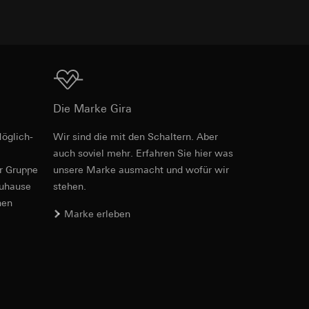
Summe 20 A
e unter
Download
Die Marke Gira
3000 W
 Kopie zu erfragen
öglich­
Wir sind die mit den Schaltern. Aber
PDF
, 53.52 MB
16 A, max. 140 µF
 Kopie zu erfragen
auch soviel mehr. Erfahren Sie hier was
er Gruppe
unsere Marke aus­macht und wofür wir
ter)
1380 W
zuhause
stehen.
nen
2300 W
Marke erleben
onen zur Schaltung
2500 W
Download
uf der Website, vom
Referrer-URL sowie
typ. 400 W
site, vom Nutzer
hs auf der
Art.-Nr. 5023 00
