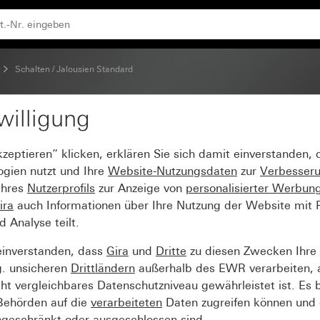
tandard für Gira One und KNX
Schalten / Jalousien Standard
willigung
6 A / Jalousieaktor 12f
kzeptieren“ klicken, erklären Sie sich damit einverstanden,
ogien nutzt und Ihre
Website-Nutzungsdaten
zur
Verbesser
Ihres
Nutzerprofils
zur Anzeige von
personalisierter Werbun
ira
auch Informationen über Ihre Nutzung der Website mit Pa
Analyse teilt.
einverstanden, dass
Gira
und
Dritte
zu diesen Zwecken Ihre
g. unsicheren
Drittländern
außerhalb des EWR verarbeiten, 
t vergleichbares Datenschutzniveau gewährleistet ist. Es b
 Behörden auf die
verarbeiteten
Daten zugreifen können und 
ngeschränkt oder ausgeschlossen sind.