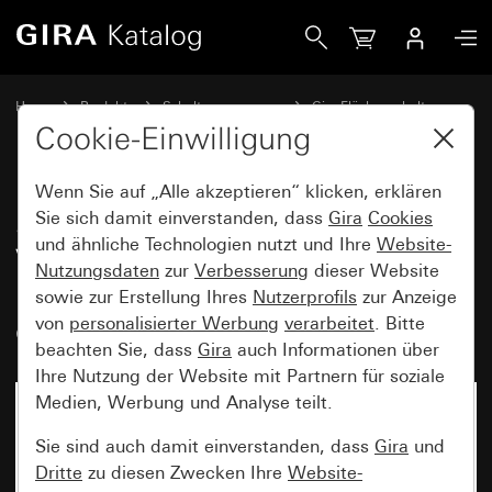
Gira SCHUKO-Steckdose 16 A 250 V~ mit erhöhtem Berührun
Home
Produkte
Schalterprogramme
Gira Flächenschalter
Steckdosen
Cookie-Einwilligung
Wenn Sie auf „Alle akzeptieren“ klicken, erklären
SCHUKO-Steckdose 16 A 250
Sie sich damit einverstanden, dass
Gira
Cookies
und ähnliche Technologien nutzt und Ihre
Website-
V~ mit erhöhtem
Nutzungsdaten
zur
Verbesserung
dieser Website
Berührungsschutz (Safety Plus),
sowie zur Erstellung Ihres
Nutzerprofils
zur Anzeige
ohne Befestigungskrallen
von
personalisierter Werbung
verarbeitet
. Bitte
beachten Sie, dass
Gira
auch Informationen über
Ihre Nutzung der Website mit Partnern für soziale
Medien, Werbung und Analyse teilt.
Sie sind auch damit einverstanden, dass
Gira
und
Dritte
zu diesen Zwecken Ihre
Website-