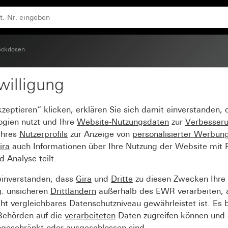
hriftungsfeld und erhöhtem Berührungsschutz (Safety Plus
eckdosen
willigung
6 A 250 V~ mit Klappd
kzeptieren“ klicken, erklären Sie sich damit einverstanden,
d erhöhtem Berührungss
ogien nutzt und Ihre
Website-Nutzungsdaten
zur
Verbesser
Ihres
Nutzerprofils
zur Anzeige von
personalisierter Werbun
ira
auch Informationen über Ihre Nutzung der Website mit Pa
Analyse teilt.
einverstanden, dass
Gira
und
Dritte
zu diesen Zwecken Ihre
g. unsicheren
Drittländern
außerhalb des EWR verarbeiten, 
t vergleichbares Datenschutzniveau gewährleistet ist. Es b
 Behörden auf die
verarbeiteten
Daten zugreifen können und 
ngeschränkt oder ausgeschlossen sind.