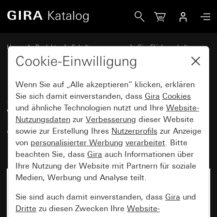
Gira SCHUKO-Steckdose 16 A 250 V~ mit Beschriftungsfeld
Home
Produkte
Schalterprogramme
Gira Flächenschalter
Steckdosen
Cookie-Einwilligung
Wenn Sie auf „Alle akzeptieren“ klicken, erklären
SCHUKO-Steckdose 16 A 250
Sie sich damit einverstanden, dass
Gira
Cookies
und ähnliche Technologien nutzt und Ihre
Website-
V~ mit Beschriftungsfeld und
Nutzungsdaten
zur
Verbesserung
dieser Website
erhöhtem Berührungsschutz
sowie zur Erstellung Ihres
Nutzerprofils
zur Anzeige
(Safety Plus)
von
personalisierter Werbung
verarbeitet
. Bitte
beachten Sie, dass
Gira
auch Informationen über
Ihre Nutzung der Website mit Partnern für soziale
Medien, Werbung und Analyse teilt.
Sie sind auch damit einverstanden, dass
Gira
und
Dritte
zu diesen Zwecken Ihre
Website-