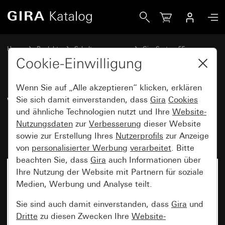
Gira Wippe mit großem Beschriftungsfeld und Symbol Kling
Home
Produkte
Schalterprogramme
Gira System 55
Schalten und Tasten
Cookie-Einwilligung
Wenn Sie auf „Alle akzeptieren“ klicken, erklären
Wippe mit großem
Sie sich damit einverstanden, dass
Gira
Cookies
und ähnliche Technologien nutzt und Ihre
Website-
Beschriftungsfeld und Symbol
Nutzungsdaten
zur
Verbesserung
dieser Website
Klingel
sowie zur Erstellung Ihres
Nutzerprofils
zur Anzeige
von
personalisierter Werbung
verarbeitet
. Bitte
beachten Sie, dass
Gira
auch Informationen über
Ihre Nutzung der Website mit Partnern für soziale
Medien, Werbung und Analyse teilt.
Sie sind auch damit einverstanden, dass
Gira
und
Dritte
zu diesen Zwecken Ihre
Website-