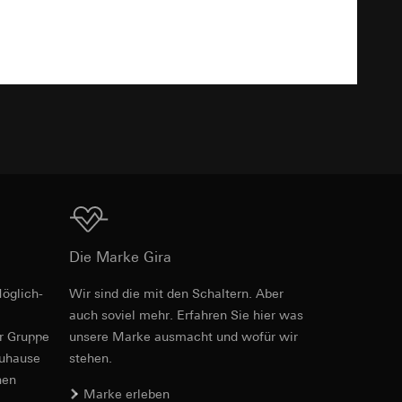
Download
TXT
er. Im Hinblick auf
n wir auf deren
 Kopie zu erfragen
Download
sung. Google Ads
Die Marke Gira
formen, in
ärmebild erstellen.
von Werbekampagnen
, wie tief sie
öglich­
Wir sind die mit den Schaltern. Aber
auch soviel mehr. Erfahren Sie hier was
sucht, Datum und
andort
er Gruppe
unsere Marke aus­macht und wofür wir
zuhause
stehen.
nen
Marke erleben