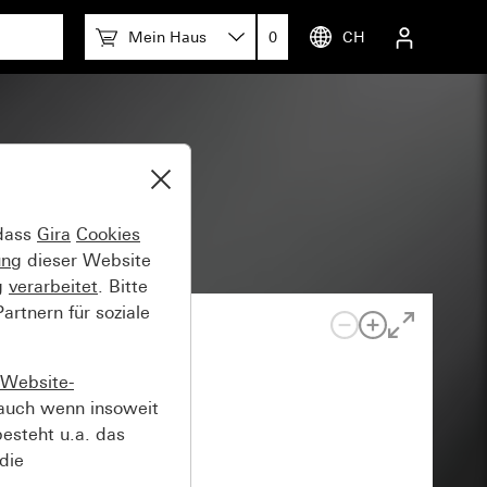
Mein Haus
0
CH
ngel
 dass
Gira
Cookies
ung
dieser Website
g
verarbeitet
. Bitte
rtnern für soziale
Website-
auch wenn insoweit
esteht u.a. das
die