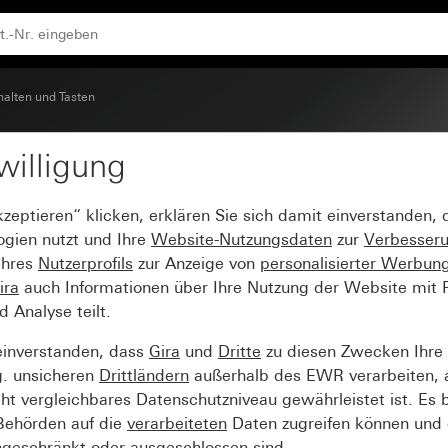
halten und Tasten
willigung
 Beschriftungsfeld Kli
kzeptieren“ klicken, erklären Sie sich damit einverstanden,
ogien nutzt und Ihre
Website-Nutzungsdaten
zur
Verbesser
Ihres
Nutzerprofils
zur Anzeige von
personalisierter Werbun
ira
auch Informationen über Ihre Nutzung der Website mit Pa
Analyse teilt.
einverstanden, dass
Gira
und
Dritte
zu diesen Zwecken Ihre
g. unsicheren
Drittländern
außerhalb des EWR verarbeiten, 
t vergleichbares Datenschutzniveau gewährleistet ist. Es b
 Behörden auf die
verarbeiteten
Daten zugreifen können und 
ngeschränkt oder ausgeschlossen sind.