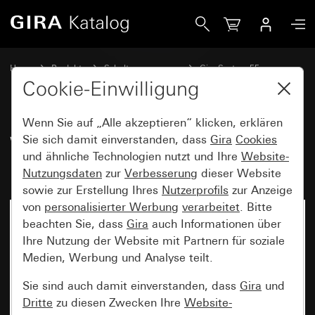
Gira Wippe mit Symbol und Beschriftungsfeld Klingel
Home
Produkte
Schalterprogramme
Gira System 55
Schalten und Tasten
Cookie-Einwilligung
Wenn Sie auf „Alle akzeptieren“ klicken, erklären
Wippe mit Symbol und
Sie sich damit einverstanden, dass
Gira
Cookies
und ähnliche Technologien nutzt und Ihre
Website-
Beschriftungsfeld Klingel
Nutzungsdaten
zur
Verbesserung
dieser Website
sowie zur Erstellung Ihres
Nutzerprofils
zur Anzeige
von
personalisierter Werbung
verarbeitet
. Bitte
beachten Sie, dass
Gira
auch Informationen über
Ihre Nutzung der Website mit Partnern für soziale
Medien, Werbung und Analyse teilt.
Sie sind auch damit einverstanden, dass
Gira
und
Dritte
zu diesen Zwecken Ihre
Website-