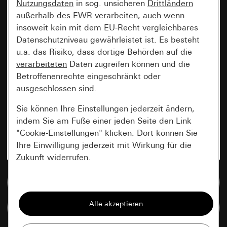
Nutzungsdaten
in sog. unsicheren
Drittländern
außerhalb des EWR verarbeiten, auch wenn
insoweit kein mit dem EU-Recht vergleichbares
Datenschutzniveau gewährleistet ist. Es besteht
u.a. das Risiko, dass dortige Behörden auf die
verarbeiteten
Daten zugreifen können und die
Betroffenenrechte eingeschränkt oder
ausgeschlossen sind.
Sie können Ihre Einstellungen jederzeit ändern,
indem Sie am Fuße einer jeden Seite den Link
"Cookie-Einstellungen" klicken. Dort können Sie
Ihre Einwilligung jederzeit mit Wirkung für die
Zukunft widerrufen.
Zur Mediadatenbank
Essenziell
Alle Cookies, die wir benötigen um Ihnen die
Artikel vergleichen
Seite anzeigen zu können.