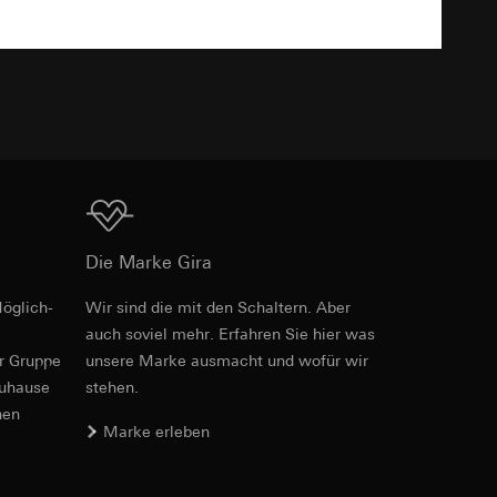
TXT
er. Im Hinblick auf
n wir auf deren
 Kopie zu erfragen
Download
Die Marke Gira
sung. Google Ads
öglich­
Wir sind die mit den Schaltern. Aber
Art.-Nr. 3296 03
formen, in
auch soviel mehr. Erfahren Sie hier was
ärmebild erstellen.
von Werbekampagnen
er Gruppe
unsere Marke aus­macht und wofür wir
, wie tief sie
PDF
, 123.73 KB
zuhause
stehen.
sucht, Datum und
andort
nen
Marke erleben
Download