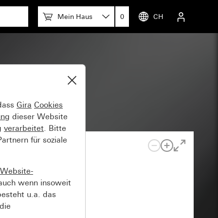
Mein Haus
0
CH
 dass
Gira
Cookies
ung
dieser Website
g
verarbeitet
. Bitte
rtnern für soziale
Website-
auch wenn insoweit
esteht u.a. das
die