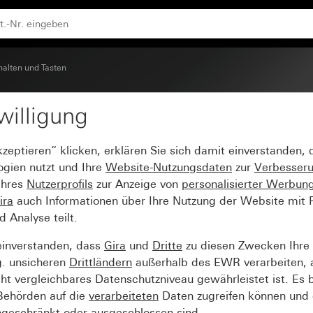
halten und Tasten
willigung
kzeptieren“ klicken, erklären Sie sich damit einverstanden,
ogien nutzt und Ihre
Website-Nutzungsdaten
zur
Verbesser
Ihres
Nutzerprofils
zur Anzeige von
personalisierter Werbun
ira
auch Informationen über Ihre Nutzung der Website mit Pa
Analyse teilt.
einverstanden, dass
Gira
und
Dritte
zu diesen Zwecken Ihre
g. unsicheren
Drittländern
außerhalb des EWR verarbeiten, 
t vergleichbares Datenschutzniveau gewährleistet ist. Es b
 Behörden auf die
verarbeiteten
Daten zugreifen können und 
ngeschränkt oder ausgeschlossen sind.