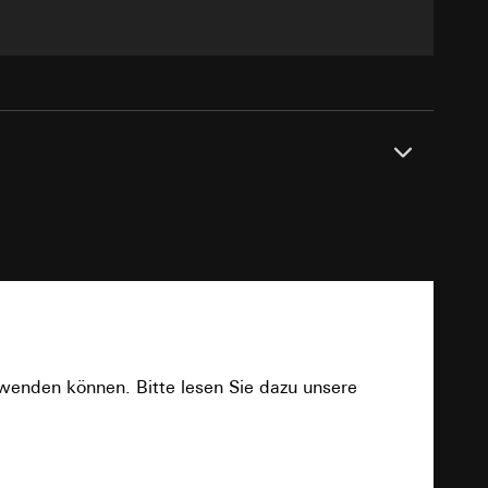
e unter
 Kopie zu erfragen
 Kopie zu erfragen
PDF
onen zur Schaltung
rwenden können. Bitte lesen Sie dazu unsere
uf der Website, vom
Referrer-URL sowie
Download
site, vom Nutzer
hs auf der