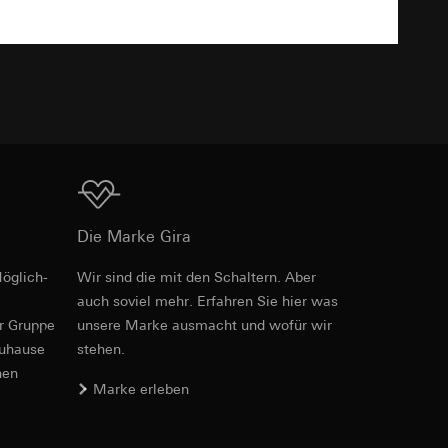
TXT
er. Im Hinblick auf
n wir auf deren
 Kopie zu erfragen
Download
Die Marke Gira
sung. Google Ads
öglich­
Wir sind die mit den Schaltern. Aber
formen, in
auch soviel mehr. Erfahren Sie hier was
ärmebild erstellen.
von Werbekampagnen
er Gruppe
unsere Marke aus­macht und wofür wir
, wie tief sie
zuhause
stehen.
sucht, Datum und
andort
nen
Marke erleben