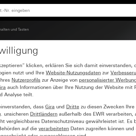
halten und Tasten
willigung
ür
kzeptieren“ klicken, erklären Sie sich damit einverstanden,
ogien nutzt und Ihre
Website-Nutzungsdaten
zur
Verbesser
Ihres
Nutzerprofils
zur Anzeige von
personalisierter Werbun
ira
auch Informationen über Ihre Nutzung der Website mit Pa
Analyse teilt.
einverstanden, dass
Gira
und
Dritte
zu diesen Zwecken Ihre
g. unsicheren
Drittländern
außerhalb des EWR verarbeiten, 
t vergleichbares Datenschutzniveau gewährleistet ist. Es b
 Behörden auf die
verarbeiteten
Daten zugreifen können und 
ngeschränkt oder ausgeschlossen sind.