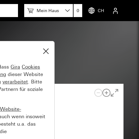
Mein Haus
0
CH
 dass
Gira
Cookies
ung
dieser Website
g
verarbeitet
. Bitte
rtnern für soziale
Website-
auch wenn insoweit
esteht u.a. das
die