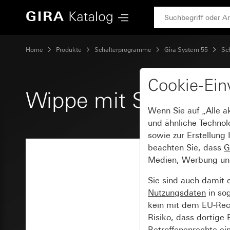
Gira Wippe mit Symbol Tür
Home
Produkte
Schalterprogramme
Gira System 55
Sc
Cookie-Ein
Wippe mit Symbol T
Wenn Sie auf „Alle a
und ähnliche Technol
sowie zur Erstellung 
beachten Sie, dass
G
Medien, Werbung und 
Sie sind auch damit 
Nutzungsdaten
in so
kein mit dem EU-Rech
Risiko, dass dortige
Betroffenenrechte ei