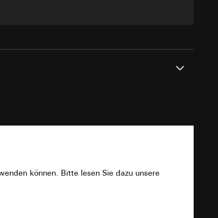
e unter
 Kopie zu erfragen
 Kopie zu erfragen
PDF
onen zur Schaltung
rwenden können. Bitte lesen Sie dazu unsere
uf der Website, vom
Referrer-URL sowie
Download
site, vom Nutzer
hs auf der