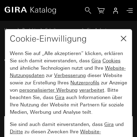
Gira Wipp-Kontrollschalter 10 AX 250 V~ mit Montageplat
Home
Produkte
Schalterprogramme
Gira Aufputz
Schalten und Tasten
Cookie-Einwilligung
Wenn Sie auf „Alle akzeptieren“ klicken, erklären
Wipp-Kontrollschalter
Sie sich damit einverstanden, dass
Gira
Cookies
und ähnliche Technologien nutzt und Ihre
Website-
10 AX 250 V~ mit Montageplatte
Nutzungsdaten
zur
Verbesserung
dieser Website
und orangem LED-
sowie zur Erstellung Ihres
Nutzerprofils
zur Anzeige
Beleuchtungselement 230 V~
von
personalisierter Werbung
verarbeitet
. Bitte
beachten Sie, dass
Gira
auch Informationen über
Universal-Aus-Wechselschalter
Ihre Nutzung der Website mit Partnern für soziale
Medien, Werbung und Analyse teilt.
Sie sind auch damit einverstanden, dass
Gira
und
Dritte
zu diesen Zwecken Ihre
Website-