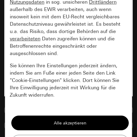
Nutzungsdaten
in sog. unsicheren
Drittländern
außerhalb des EWR verarbeiten, auch wenn
insoweit kein mit dem EU-Recht vergleichbares
Datenschutzniveau gewährleistet ist. Es besteht
u.a. das Risiko, dass dortige Behörden auf die
verarbeiteten
Daten zugreifen können und die
Betroffenenrechte eingeschränkt oder
ausgeschlossen sind.
Sie können Ihre Einstellungen jederzeit ändern,
indem Sie am Fuße einer jeden Seite den Link
"Cookie-Einstellungen" klicken. Dort können Sie
Ihre Einwilligung jederzeit mit Wirkung für die
Zukunft widerrufen.
Zur Mediadatenbank
Essenziell
Alle Cookies, die wir benötigen um Ihnen die
Artikel vergleichen
Seite anzeigen zu können.