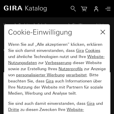
Gira Wippschalter 10 AX 250 V~ Kreuzschalter
Home
Produkte
Schalterprogramme
Gira Wassergeschützt
Gira Wassergeschützt Aufputz IP44
Cookie-Einwilligung
Wenn Sie auf „Alle akzeptieren“ klicken, erklären
Wippschalter 10 AX 250 V~
Sie sich damit einverstanden, dass
Gira
Cookies
und ähnliche Technologien nutzt und Ihre
Website-
Kreuzschalter
Nutzungsdaten
zur
Verbesserung
dieser Website
sowie zur Erstellung Ihres
Nutzerprofils
zur Anzeige
von
personalisierter Werbung
verarbeitet
. Bitte
beachten Sie, dass
Gira
auch Informationen über
Ihre Nutzung der Website mit Partnern für soziale
Medien, Werbung und Analyse teilt.
Sie sind auch damit einverstanden, dass
Gira
und
Dritte
zu diesen Zwecken Ihre
Website-