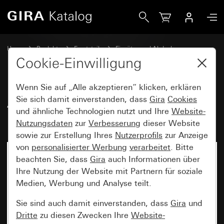
Gira Alt - Wippe 2fach mit Pfeilsymbolen
Home
Produkte
Ersatzteile
Einsätze und Abdeckungen
Schalten und Tasten
Cookie-Einwilligung
Wenn Sie auf „Alle akzeptieren“ klicken, erklären
Alt - Wippe 2fach mit
Sie sich damit einverstanden, dass
Gira
Cookies
und ähnliche Technologien nutzt und Ihre
Website-
Pfeilsymbolen
Nutzungsdaten
zur
Verbesserung
dieser Website
sowie zur Erstellung Ihres
Nutzerprofils
zur Anzeige
von
personalisierter Werbung
verarbeitet
. Bitte
beachten Sie, dass
Gira
auch Informationen über
Ihre Nutzung der Website mit Partnern für soziale
Medien, Werbung und Analyse teilt.
Sie sind auch damit einverstanden, dass
Gira
und
Dritte
zu diesen Zwecken Ihre
Website-