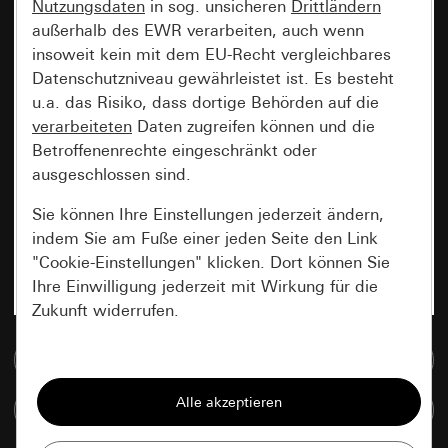
Nutzungsdaten
in sog. unsicheren
Drittländern
außerhalb des EWR verarbeiten, auch wenn
insoweit kein mit dem EU-Recht vergleichbares
Datenschutzniveau gewährleistet ist. Es besteht
u.a. das Risiko, dass dortige Behörden auf die
verarbeiteten
Daten zugreifen können und die
Betroffenenrechte eingeschränkt oder
ausgeschlossen sind.
Sie können Ihre Einstellungen jederzeit ändern,
indem Sie am Fuße einer jeden Seite den Link
"Cookie-Einstellungen" klicken. Dort können Sie
Ihre Einwilligung jederzeit mit Wirkung für die
Zukunft widerrufen.
Zur Mediadatenbank
Essenziell
Alle Cookies, die wir benötigen um Ihnen die
Artikel vergleichen
Seite anzeigen zu können.