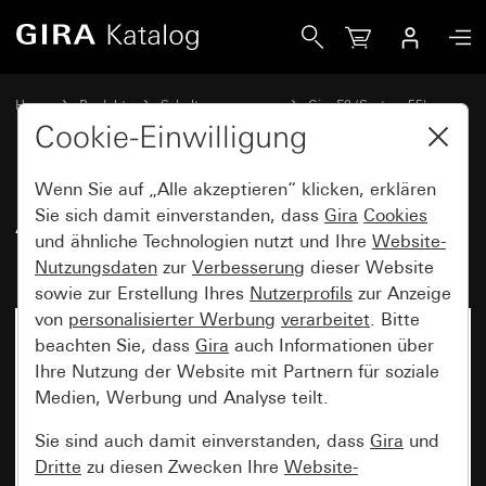
Gira Abdeckrahmen Gira E2 mit Beschriftungsfeld Anthrazit
Home
Produkte
Schalterprogramme
Gira E2 (System 55)
Abdeckrahmen Gira E2 mit Beschriftungsfeld
Cookie-Einwilligung
Wenn Sie auf „Alle akzeptieren“ klicken, erklären
Abdeckrahmen Gira E2 mit
Sie sich damit einverstanden, dass
Gira
Cookies
und ähnliche Technologien nutzt und Ihre
Website-
Beschriftungsfeld Anthrazit
Nutzungsdaten
zur
Verbesserung
dieser Website
sowie zur Erstellung Ihres
Nutzerprofils
zur Anzeige
von
personalisierter Werbung
verarbeitet
. Bitte
beachten Sie, dass
Gira
auch Informationen über
Ihre Nutzung der Website mit Partnern für soziale
Medien, Werbung und Analyse teilt.
Sie sind auch damit einverstanden, dass
Gira
und
Dritte
zu diesen Zwecken Ihre
Website-