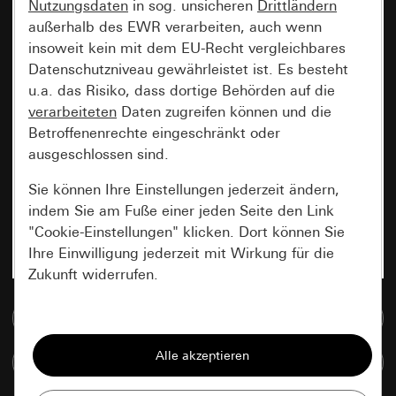
Nutzungsdaten
in sog. unsicheren
Drittländern
außerhalb des EWR verarbeiten, auch wenn
insoweit kein mit dem EU-Recht vergleichbares
Datenschutzniveau gewährleistet ist. Es besteht
u.a. das Risiko, dass dortige Behörden auf die
verarbeiteten
Daten zugreifen können und die
Betroffenenrechte eingeschränkt oder
ausgeschlossen sind.
Sie können Ihre Einstellungen jederzeit ändern,
indem Sie am Fuße einer jeden Seite den Link
"Cookie-Einstellungen" klicken. Dort können Sie
Ihre Einwilligung jederzeit mit Wirkung für die
Zukunft widerrufen.
Zur Mediadatenbank
Essenziell
Alle Cookies, die wir benötigen um Ihnen die
Artikel vergleichen
Seite anzeigen zu können.