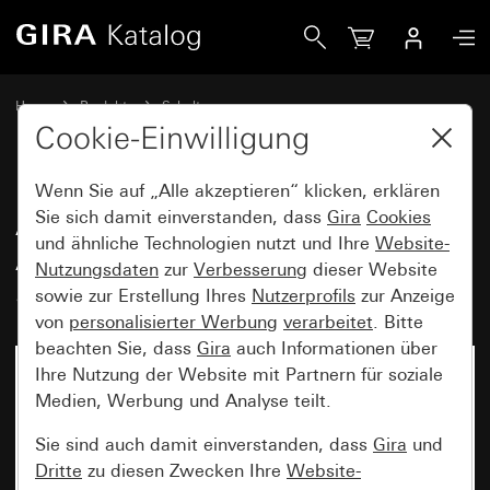
Gira Aufputz-Gehäuse, komplett mit Abdeckrahmen 3fach f
Home
Produkte
Schalterprogramme
Gira Standard 55 (System 55)
Aufputz
Cookie-Einwilligung
Wenn Sie auf „Alle akzeptieren“ klicken, erklären
Aufputz-Gehäuse, komplett mit
Sie sich damit einverstanden, dass
Gira
Cookies
und ähnliche Technologien nutzt und Ihre
Website-
Abdeckrahmen 3fach für
Nutzungsdaten
zur
Verbesserung
dieser Website
Standard 55
sowie zur Erstellung Ihres
Nutzerprofils
zur Anzeige
von
personalisierter Werbung
verarbeitet
. Bitte
beachten Sie, dass
Gira
auch Informationen über
Ihre Nutzung der Website mit Partnern für soziale
Medien, Werbung und Analyse teilt.
Sie sind auch damit einverstanden, dass
Gira
und
Dritte
zu diesen Zwecken Ihre
Website-