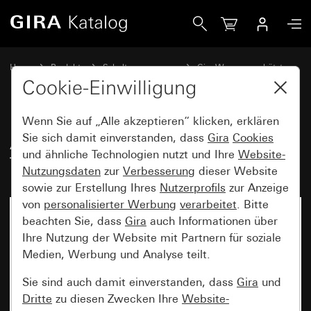
Gira Alt - Wippe 2fach für Tastschalter
Home
Produkte
Schalterprogramme
Gira Wassergeschützt
Wassergeschützt Unterputz IP44 Gira TX_44
Cookie-Einwilligung
Wenn Sie auf „Alle akzeptieren“ klicken, erklären
Alt - Wippe 2fach für
Sie sich damit einverstanden, dass
Gira
Cookies
und ähnliche Technologien nutzt und Ihre
Website-
Tastschalter
Nutzungsdaten
zur
Verbesserung
dieser Website
sowie zur Erstellung Ihres
Nutzerprofils
zur Anzeige
von
personalisierter Werbung
verarbeitet
. Bitte
beachten Sie, dass
Gira
auch Informationen über
Ihre Nutzung der Website mit Partnern für soziale
Medien, Werbung und Analyse teilt.
Sie sind auch damit einverstanden, dass
Gira
und
Dritte
zu diesen Zwecken Ihre
Website-