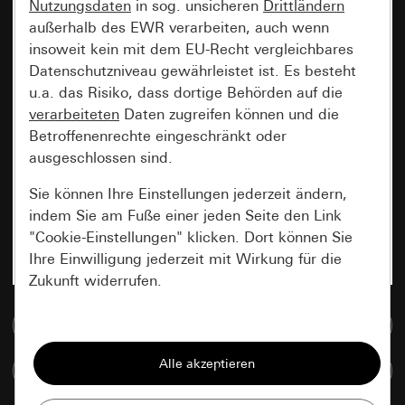
Nutzungsdaten
in sog. unsicheren
Drittländern
außerhalb des EWR verarbeiten, auch wenn
insoweit kein mit dem EU-Recht vergleichbares
Datenschutzniveau gewährleistet ist. Es besteht
u.a. das Risiko, dass dortige Behörden auf die
verarbeiteten
Daten zugreifen können und die
Betroffenenrechte eingeschränkt oder
ausgeschlossen sind.
Sie können Ihre Einstellungen jederzeit ändern,
indem Sie am Fuße einer jeden Seite den Link
"Cookie-Einstellungen" klicken. Dort können Sie
Ihre Einwilligung jederzeit mit Wirkung für die
Zukunft widerrufen.
Zur Mediadatenbank
Essenziell
Alle Cookies, die wir benötigen um Ihnen die
Artikel vergleichen
Seite anzeigen zu können.