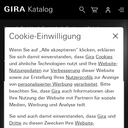
Gira Alt - Wippe mit Kontrollfenster und Aufdruck &quot;H
Home
Produkte
Ersatzteile
Einsätze und Abdeckungen
Schalten und Tasten
Cookie-Einwilligung
Wenn Sie auf „Alle akzeptieren“ klicken, erklären
Alt - Wippe mit Kontrollfenster
Sie sich damit einverstanden, dass
Gira
Cookies
und ähnliche Technologien nutzt und Ihre
Website-
und Aufdruck "Heizung Ein/Aus"
Nutzungsdaten
zur
Verbesserung
dieser Website
sowie zur Erstellung Ihres
Nutzerprofils
zur Anzeige
von
personalisierter Werbung
verarbeitet
. Bitte
beachten Sie, dass
Gira
auch Informationen über
Ihre Nutzung der Website mit Partnern für soziale
Medien, Werbung und Analyse teilt.
Sie sind auch damit einverstanden, dass
Gira
und
Dritte
zu diesen Zwecken Ihre
Website-