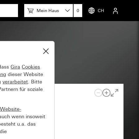
Mein Haus
0
CH
d Klingel
 dass
Gira
Cookies
ung
dieser Website
g
verarbeitet
. Bitte
rtnern für soziale
Website-
auch wenn insoweit
esteht u.a. das
die