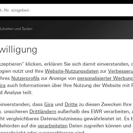
Schalten und Tasten
willigung
ol und Beschriftungsfel
kzeptieren“ klicken, erklären Sie sich damit einverstanden,
ogien nutzt und Ihre
Website-Nutzungsdaten
zur
Verbesser
Ihres
Nutzerprofils
zur Anzeige von
personalisierter Werbun
ira
auch Informationen über Ihre Nutzung der Website mit Pa
Analyse teilt.
einverstanden, dass
Gira
und
Dritte
zu diesen Zwecken Ihre
g. unsicheren
Drittländern
außerhalb des EWR verarbeiten, 
t vergleichbares Datenschutzniveau gewährleistet ist. Es b
 Behörden auf die
verarbeiteten
Daten zugreifen können und 
ngeschränkt oder ausgeschlossen sind.