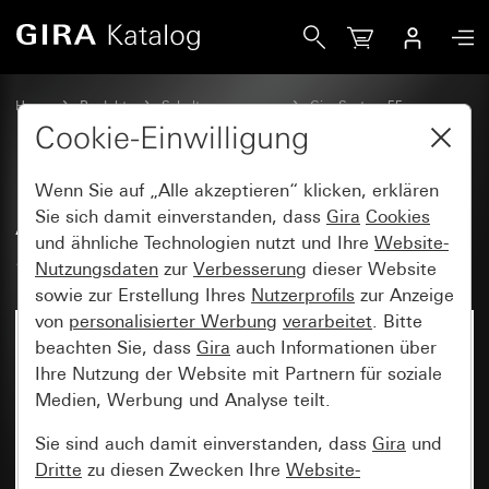
Gira Abdeckung mit Knebel für 3-Stufenschalter
Home
Produkte
Schalterprogramme
Gira System 55
Schalten und Tasten
Cookie-Einwilligung
Wenn Sie auf „Alle akzeptieren“ klicken, erklären
Abdeckung mit Knebel für 3-
Sie sich damit einverstanden, dass
Gira
Cookies
und ähnliche Technologien nutzt und Ihre
Website-
Stufenschalter
Nutzungsdaten
zur
Verbesserung
dieser Website
sowie zur Erstellung Ihres
Nutzerprofils
zur Anzeige
von
personalisierter Werbung
verarbeitet
. Bitte
beachten Sie, dass
Gira
auch Informationen über
Ihre Nutzung der Website mit Partnern für soziale
Medien, Werbung und Analyse teilt.
Sie sind auch damit einverstanden, dass
Gira
und
Dritte
zu diesen Zwecken Ihre
Website-