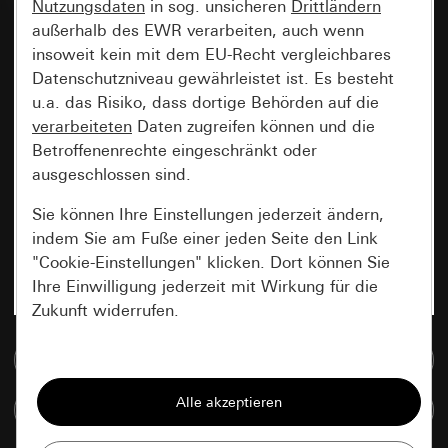
Nutzungsdaten
in sog. unsicheren
Drittländern
außerhalb des EWR verarbeiten, auch wenn
insoweit kein mit dem EU-Recht vergleichbares
Datenschutzniveau gewährleistet ist. Es besteht
u.a. das Risiko, dass dortige Behörden auf die
verarbeiteten
Daten zugreifen können und die
Betroffenenrechte eingeschränkt oder
ausgeschlossen sind.
Sie können Ihre Einstellungen jederzeit ändern,
indem Sie am Fuße einer jeden Seite den Link
"Cookie-Einstellungen" klicken. Dort können Sie
Ihre Einwilligung jederzeit mit Wirkung für die
Zukunft widerrufen.
Zur Mediadatenbank
Essenziell
Alle Cookies, die wir benötigen um Ihnen die
Artikel vergleichen
Seite anzeigen zu können.