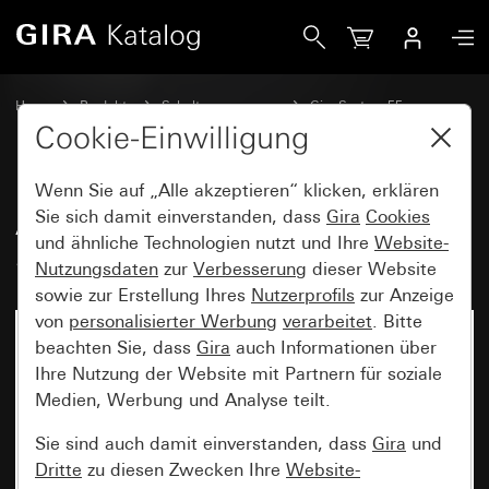
Gira Abdeckung für Lichtsignal System 55
Home
Produkte
Schalterprogramme
Gira System 55
Orientierungsbeleuchtung
Cookie-Einwilligung
Wenn Sie auf „Alle akzeptieren“ klicken, erklären
Abdeckung für Lichtsignal
Sie sich damit einverstanden, dass
Gira
Cookies
und ähnliche Technologien nutzt und Ihre
Website-
System 55
Nutzungsdaten
zur
Verbesserung
dieser Website
sowie zur Erstellung Ihres
Nutzerprofils
zur Anzeige
von
personalisierter Werbung
verarbeitet
. Bitte
beachten Sie, dass
Gira
auch Informationen über
Ihre Nutzung der Website mit Partnern für soziale
Medien, Werbung und Analyse teilt.
Sie sind auch damit einverstanden, dass
Gira
und
Dritte
zu diesen Zwecken Ihre
Website-