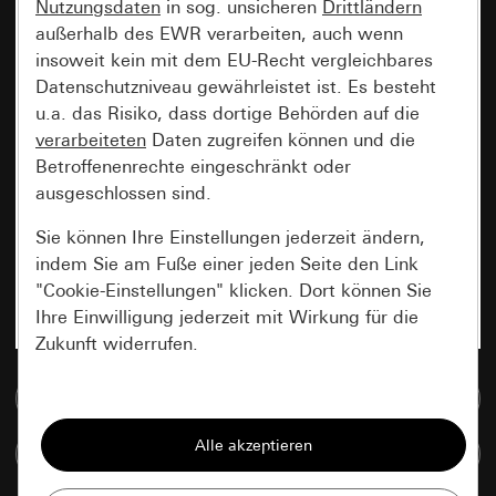
Nutzungsdaten
in sog. unsicheren
Drittländern
außerhalb des EWR verarbeiten, auch wenn
insoweit kein mit dem EU-Recht vergleichbares
Datenschutzniveau gewährleistet ist. Es besteht
u.a. das Risiko, dass dortige Behörden auf die
verarbeiteten
Daten zugreifen können und die
Betroffenenrechte eingeschränkt oder
ausgeschlossen sind.
Sie können Ihre Einstellungen jederzeit ändern,
indem Sie am Fuße einer jeden Seite den Link
"Cookie-Einstellungen" klicken. Dort können Sie
Ihre Einwilligung jederzeit mit Wirkung für die
Zukunft widerrufen.
Zur Mediadatenbank
Essenziell
Alle Cookies, die wir benötigen um Ihnen die
Artikel vergleichen
Seite anzeigen zu können.