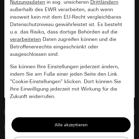
Nutzungsdaten
in sog. unsicheren
Drittländern
außerhalb des EWR verarbeiten, auch wenn
insoweit kein mit dem EU-Recht vergleichbares
Datenschutzniveau gewährleistet ist. Es besteht
u.a. das Risiko, dass dortige Behörden auf die
verarbeiteten
Daten zugreifen können und die
Betroffenenrechte eingeschränkt oder
ausgeschlossen sind.
Sie können Ihre Einstellungen jederzeit ändern,
indem Sie am Fuße einer jeden Seite den Link
"Cookie-Einstellungen" klicken. Dort können Sie
Ihre Einwilligung jederzeit mit Wirkung für die
Zukunft widerrufen.
Zur Mediadatenbank
Essenziell
Alle Cookies, die wir benötigen um Ihnen die
Artikel vergleichen
Seite anzeigen zu können.