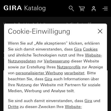
Gira Abdeckung mit Kontrollfenster für Zugschalter
Home
Produkte
Schalterprogramme
Gira System 55
Schalten und Tasten
Cookie-Einwilligung
Wenn Sie auf „Alle akzeptieren“ klicken, erklären
Abdeckung mit Kontrollfenster
Sie sich damit einverstanden, dass
Gira
Cookies
und ähnliche Technologien nutzt und Ihre
Website-
für Zugschalter
Nutzungsdaten
zur
Verbesserung
dieser Website
sowie zur Erstellung Ihres
Nutzerprofils
zur Anzeige
von
personalisierter Werbung
verarbeitet
. Bitte
beachten Sie, dass
Gira
auch Informationen über
Ihre Nutzung der Website mit Partnern für soziale
Medien, Werbung und Analyse teilt.
Sie sind auch damit einverstanden, dass
Gira
und
Dritte
zu diesen Zwecken Ihre
Website-