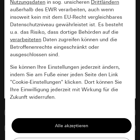
Nutzungsdaten
in sog. unsicheren
Drittländern
außerhalb des EWR verarbeiten, auch wenn
insoweit kein mit dem EU-Recht vergleichbares
Datenschutzniveau gewährleistet ist. Es besteht
u.a. das Risiko, dass dortige Behörden auf die
verarbeiteten
Daten zugreifen können und die
Betroffenenrechte eingeschränkt oder
ausgeschlossen sind.
Sie können Ihre Einstellungen jederzeit ändern,
indem Sie am Fuße einer jeden Seite den Link
"Cookie-Einstellungen" klicken. Dort können Sie
Ihre Einwilligung jederzeit mit Wirkung für die
Zukunft widerrufen.
Zur Mediadatenbank
Essenziell
Alle Cookies, die wir benötigen um Ihnen die
Artikel vergleichen
Seite anzeigen zu können.