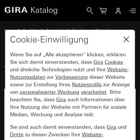
Gira Alt - Wippe mit großem Kontrollfenster und Symbol Li
Home
Produkte
Ersatzteile
Einsätze und Abdeckungen
Schalten und Tasten
Cookie-Einwilligung
Wenn Sie auf „Alle akzeptieren“ klicken, erklären
Alt - Wippe mit großem
Sie sich damit einverstanden, dass
Gira
Cookies
und ähnliche Technologien nutzt und Ihre
Website-
Kontrollfenster und Symbol Licht
Nutzungsdaten
zur
Verbesserung
dieser Website
sowie zur Erstellung Ihres
Nutzerprofils
zur Anzeige
von
personalisierter Werbung
verarbeitet
. Bitte
beachten Sie, dass
Gira
auch Informationen über
Ihre Nutzung der Website mit Partnern für soziale
Medien, Werbung und Analyse teilt.
Sie sind auch damit einverstanden, dass
Gira
und
Dritte
zu diesen Zwecken Ihre
Website-