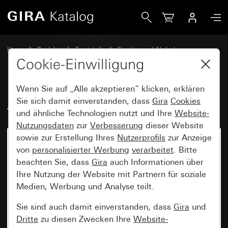
Gira Alt - Wippe mit Beschriftungsfeld
Home
Produkte
Ersatzteile
Einsätze und Abdeckungen
Schalten und Tasten
Cookie-Einwilligung
Wenn Sie auf „Alle akzeptieren“ klicken, erklären
Alt - Wippe mit Beschriftungsfeld
Sie sich damit einverstanden, dass
Gira
Cookies
und ähnliche Technologien nutzt und Ihre
Website-
Nutzungsdaten
zur
Verbesserung
dieser Website
sowie zur Erstellung Ihres
Nutzerprofils
zur Anzeige
von
personalisierter Werbung
verarbeitet
. Bitte
beachten Sie, dass
Gira
auch Informationen über
Ihre Nutzung der Website mit Partnern für soziale
Medien, Werbung und Analyse teilt.
Sie sind auch damit einverstanden, dass
Gira
und
Dritte
zu diesen Zwecken Ihre
Website-