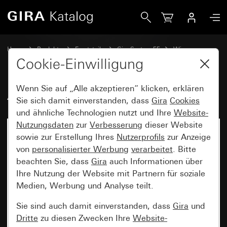
Gira Alt - Wippe
Home
Produkte
Ersatzteile
Gira System 55
Wippen
Cookie-Einwilligung
Wenn Sie auf „Alle akzeptieren“ klicken, erklären
Alt - Wippe
Sie sich damit einverstanden, dass
Gira
Cookies
und ähnliche Technologien nutzt und Ihre
Website-
Nutzungsdaten
zur
Verbesserung
dieser Website
sowie zur Erstellung Ihres
Nutzerprofils
zur Anzeige
von
personalisierter Werbung
verarbeitet
. Bitte
beachten Sie, dass
Gira
auch Informationen über
Ihre Nutzung der Website mit Partnern für soziale
Medien, Werbung und Analyse teilt.
Sie sind auch damit einverstanden, dass
Gira
und
Dritte
zu diesen Zwecken Ihre
Website-