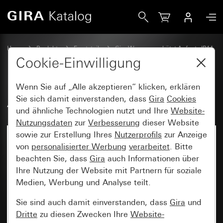
Gira Alt - Wippe 2fach
Home
Produkte
Ersatzteile
Gira Wassergeschützt Aufputz IP44
Wippen für Schalter und Taster
Cookie-Einwilligung
Wenn Sie auf „Alle akzeptieren“ klicken, erklären
Alt - Wippe 2fach
Sie sich damit einverstanden, dass
Gira
Cookies
und ähnliche Technologien nutzt und Ihre
Website-
Nutzungsdaten
zur
Verbesserung
dieser Website
sowie zur Erstellung Ihres
Nutzerprofils
zur Anzeige
von
personalisierter Werbung
verarbeitet
. Bitte
beachten Sie, dass
Gira
auch Informationen über
Ihre Nutzung der Website mit Partnern für soziale
Medien, Werbung und Analyse teilt.
Sie sind auch damit einverstanden, dass
Gira
und
Dritte
zu diesen Zwecken Ihre
Website-