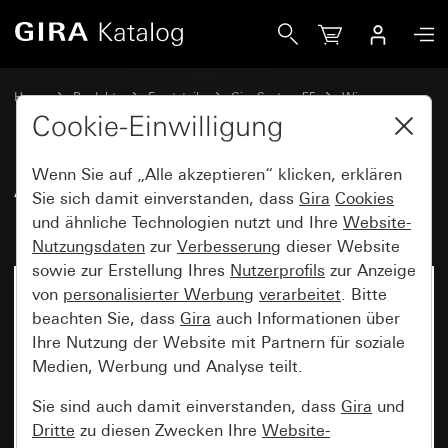
Gira Alt - Wippe 2fach mit Pfeilsymbol
Home
Produkte
Ersatzteile
Gira System 55
Wippen
Cookie-Einwilligung
Wenn Sie auf „Alle akzeptieren“ klicken, erklären
Alt - Wippe 2fach mit
Sie sich damit einverstanden, dass
Gira
Cookies
Pfeilsymbol
und ähnliche Technologien nutzt und Ihre
Website-
Nutzungsdaten
zur
Verbesserung
dieser Website
sowie zur Erstellung Ihres
Nutzerprofils
zur Anzeige
von
personalisierter Werbung
verarbeitet
. Bitte
beachten Sie, dass
Gira
auch Informationen über
Ihre Nutzung der Website mit Partnern für soziale
Medien, Werbung und Analyse teilt.
Sie sind auch damit einverstanden, dass
Gira
und
Dritte
zu diesen Zwecken Ihre
Website-