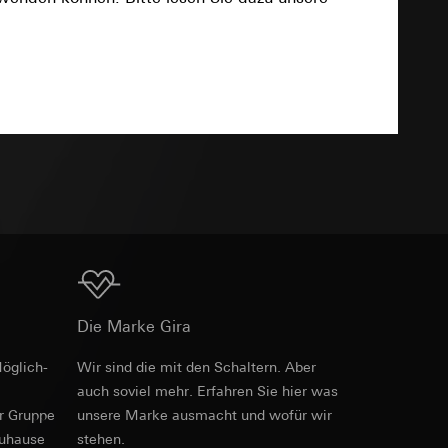
sung
sucht, Datum und
Download
andort
r, Endgerät
e unter
TXT
 Kopie zu erfragen
 Kopie zu erfragen
r Informationen und
Download
erung
Die Marke Gira
öglich­
Wir sind die mit den Schaltern. Aber
auch soviel mehr. Erfahren Sie hier was
sung
er Gruppe
unsere Marke aus­macht und wofür wir
sucht, Datum und
andort
zuhause
stehen.