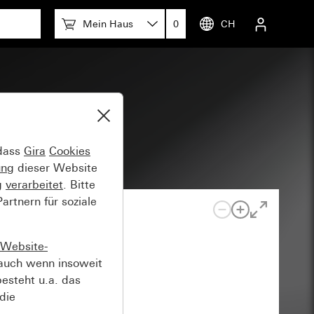
Mein Haus
0
CH
 dass
Gira
Cookies
ung
dieser Website
g
verarbeitet
. Bitte
rtnern für soziale
Website-
auch wenn insoweit
esteht u.a. das
die