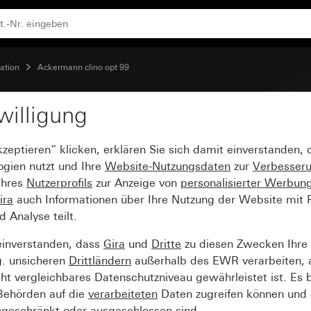
ation
Ackermann clino opt 99
willigung
ster System 55
kzeptieren“ klicken, erklären Sie sich damit einverstanden,
ogien nutzt und Ihre
Website-Nutzungsdaten
zur
Verbesser
Ihres
Nutzerprofils
zur Anzeige von
personalisierter Werbun
ira
auch Informationen über Ihre Nutzung der Website mit Pa
Analyse teilt.
einverstanden, dass
Gira
und
Dritte
zu diesen Zwecken Ihre
g. unsicheren
Drittländern
außerhalb des EWR verarbeiten, 
t vergleichbares Datenschutzniveau gewährleistet ist. Es b
 Behörden auf die
verarbeiteten
Daten zugreifen können und 
ngeschränkt oder ausgeschlossen sind.