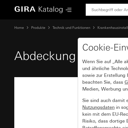
Gira Abdeckung für Ruftaster System 55
Home
Produkte
Technik und Funktionen
Krankenhausinstall
Cookie-Ein
Abdeckung für Rufta
Wenn Sie auf „Alle a
und ähnliche Technol
sowie zur Erstellung 
beachten Sie, dass
G
Medien, Werbung und 
Sie sind auch damit 
Nutzungsdaten
in so
kein mit dem EU-Rech
Risiko, dass dortige
Betroffenenrechte ei