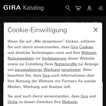
Gira Abdeckrahmen Gira Event Farbe Alu (lackiert) mit Z
Home
Produkte
Schalterprogramme
Gira Event (System 55)
Gira Event
Cookie-Einwilligung
Wenn Sie auf „Alle akzeptieren“ klicken, erklären
Abdeckrahmen Gira Event Farbe
Sie sich damit einverstanden, dass
Gira
Cookies
und ähnliche Technologien nutzt und Ihre
Website-
Alu (lackiert) mit
Nutzungsdaten
zur
Verbesserung
dieser Website
Zwischenrahmen Reinweiß
sowie zur Erstellung Ihres
Nutzerprofils
zur Anzeige
glänzend
von
personalisierter Werbung
verarbeitet
. Bitte
beachten Sie, dass
Gira
auch Informationen über
Ihre Nutzung der Website mit Partnern für soziale
Medien, Werbung und Analyse teilt.
Sie sind auch damit einverstanden, dass
Gira
und
Dritte
zu diesen Zwecken Ihre
Website-