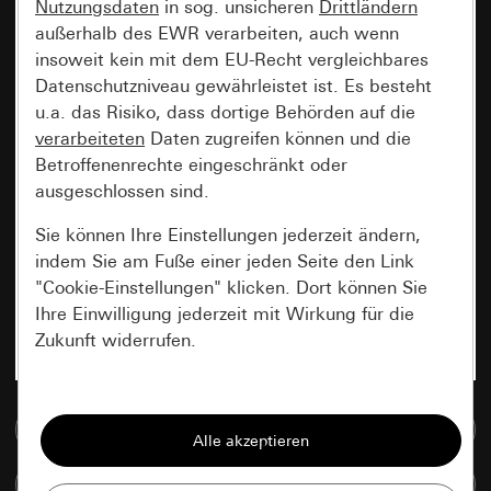
Nutzungsdaten
in sog. unsicheren
Drittländern
außerhalb des EWR verarbeiten, auch wenn
insoweit kein mit dem EU-Recht vergleichbares
Datenschutzniveau gewährleistet ist. Es besteht
u.a. das Risiko, dass dortige Behörden auf die
verarbeiteten
Daten zugreifen können und die
Betroffenenrechte eingeschränkt oder
ausgeschlossen sind.
Sie können Ihre Einstellungen jederzeit ändern,
indem Sie am Fuße einer jeden Seite den Link
"Cookie-Einstellungen" klicken. Dort können Sie
Ihre Einwilligung jederzeit mit Wirkung für die
Zukunft widerrufen.
Essenziell
Zur Mediadatenbank
Alle Cookies, die wir benötigen um Ihnen die
Seite anzeigen zu können.
Artikel vergleichen