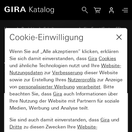
Gira Abdeckrahmen Gira Event Klar Sand mit Zwischenrah
Home
Produkte
Schalterprogramme
Gira Event (System 55)
Gira Event
Cookie-Einwilligung
Wenn Sie auf „Alle akzeptieren“ klicken, erklären
Abdeckrahmen Gira Event Klar
Sie sich damit einverstanden, dass
Gira
Cookies
und ähnliche Technologien nutzt und Ihre
Website-
Sand mit Zwischenrahmen
Nutzungsdaten
zur
Verbesserung
dieser Website
Reinweiß glänzend
sowie zur Erstellung Ihres
Nutzerprofils
zur Anzeige
von
personalisierter Werbung
verarbeitet
. Bitte
beachten Sie, dass
Gira
auch Informationen über
Ihre Nutzung der Website mit Partnern für soziale
Medien, Werbung und Analyse teilt.
Sie sind auch damit einverstanden, dass
Gira
und
Dritte
zu diesen Zwecken Ihre
Website-