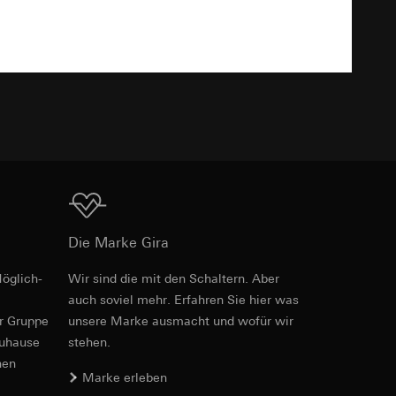
TXT
e unter
 Kopie zu erfragen
 Kopie zu erfragen
Download
Die Marke Gira
öglich­
Wir sind die mit den Schaltern. Aber
Art.-Nr. 0214766
onen zur Schaltung
auch soviel mehr. Erfahren Sie hier was
er Gruppe
unsere Marke aus­macht und wofür wir
RFA
, 484 KB
uf der Website, vom
Referrer-URL sowie
zuhause
stehen.
site, vom Nutzer
nen
Marke erleben
hs auf der