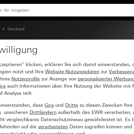
en Farbe Alu (lackiert)
Gira Event
willigung
vent Klar Braun mit Z
kzeptieren“ klicken, erklären Sie sich damit einverstanden,
ogien nutzt und Ihre
Website-Nutzungsdaten
zur
Verbesser
Ihres
Nutzerprofils
zur Anzeige von
personalisierter Werbun
ira
auch Informationen über Ihre Nutzung der Website mit Pa
Analyse teilt.
einverstanden, dass
Gira
und
Dritte
zu diesen Zwecken Ihre
g. unsicheren
Drittländern
außerhalb des EWR verarbeiten, 
t vergleichbares Datenschutzniveau gewährleistet ist. Es b
 Behörden auf die
verarbeiteten
Daten zugreifen können und 
ngeschränkt oder ausgeschlossen sind.