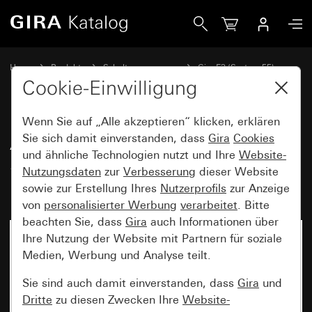
Gira Abdeckrahmen Gira E3 Sand Soft-Touch mit Trägerra
Home
Produkte
Schalterprogramme
Gira E3 (System 55)
Abdeckrahmen Gira E3
Cookie-Einwilligung
Wenn Sie auf „Alle akzeptieren“ klicken, erklären
Abdeckrahmen Gira E3 Sand
Sie sich damit einverstanden, dass
Gira
Cookies
und ähnliche Technologien nutzt und Ihre
Website-
Soft-Touch mit Trägerrahmen
Nutzungsdaten
zur
Verbesserung
dieser Website
Reinweiß glänzend
sowie zur Erstellung Ihres
Nutzerprofils
zur Anzeige
von
personalisierter Werbung
verarbeitet
. Bitte
beachten Sie, dass
Gira
auch Informationen über
Ihre Nutzung der Website mit Partnern für soziale
Medien, Werbung und Analyse teilt.
Sie sind auch damit einverstanden, dass
Gira
und
Dritte
zu diesen Zwecken Ihre
Website-