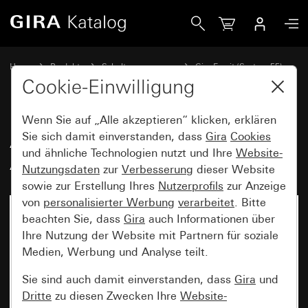
Gira Abdeckrahmen Gira Esprit Aluminium Braun (eloxiert)
Home
Produkte
Schalterprogramme
Gira Esprit (System 55)
Abdeckrahmen Gira Esprit
Cookie-Einwilligung
Wenn Sie auf „Alle akzeptieren“ klicken, erklären
Abdeckrahmen Gira Esprit
Sie sich damit einverstanden, dass
Gira
Cookies
und ähnliche Technologien nutzt und Ihre
Website-
Aluminium Braun (eloxiert)
Nutzungsdaten
zur
Verbesserung
dieser Website
sowie zur Erstellung Ihres
Nutzerprofils
zur Anzeige
von
personalisierter Werbung
verarbeitet
. Bitte
beachten Sie, dass
Gira
auch Informationen über
Ihre Nutzung der Website mit Partnern für soziale
Medien, Werbung und Analyse teilt.
Sie sind auch damit einverstanden, dass
Gira
und
Dritte
zu diesen Zwecken Ihre
Website-