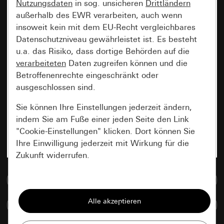
Nutzungsdaten
in sog. unsicheren
Drittländern
außerhalb des EWR verarbeiten, auch wenn
insoweit kein mit dem EU-Recht vergleichbares
Datenschutzniveau gewährleistet ist. Es besteht
u.a. das Risiko, dass dortige Behörden auf die
verarbeiteten
Daten zugreifen können und die
Betroffenenrechte eingeschränkt oder
ausgeschlossen sind.
Sie können Ihre Einstellungen jederzeit ändern,
indem Sie am Fuße einer jeden Seite den Link
"Cookie-Einstellungen" klicken. Dort können Sie
Ihre Einwilligung jederzeit mit Wirkung für die
Zukunft widerrufen.
Zur Mediadatenbank
Essenziell
Alle Cookies, die wir benötigen um Ihnen die
Artikel vergleichen
Seite anzeigen zu können.