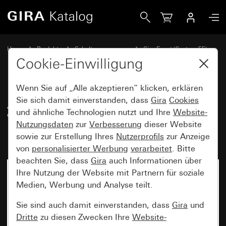
Gira Abdeckrahmen Gira Event Opak Weiß mit Zwischenrahm
Home
Produkte
Schalterprogramme
Gira Event (System 55)
Gira Event
Cookie-Einwilligung
Wenn Sie auf „Alle akzeptieren“ klicken, erklären
Abdeckrahmen Gira Event Opak
Sie sich damit einverstanden, dass
Gira
Cookies
und ähnliche Technologien nutzt und Ihre
Website-
Weiß mit Zwischenrahmen
Nutzungsdaten
zur
Verbesserung
dieser Website
Farbe Alu (lackiert)
sowie zur Erstellung Ihres
Nutzerprofils
zur Anzeige
von
personalisierter Werbung
verarbeitet
. Bitte
beachten Sie, dass
Gira
auch Informationen über
Ihre Nutzung der Website mit Partnern für soziale
Medien, Werbung und Analyse teilt.
Sie sind auch damit einverstanden, dass
Gira
und
Dritte
zu diesen Zwecken Ihre
Website-