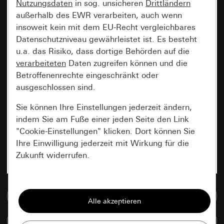
Nutzungsdaten
in sog. unsicheren
Drittländern
außerhalb des EWR verarbeiten, auch wenn
insoweit kein mit dem EU-Recht vergleichbares
Datenschutzniveau gewährleistet ist. Es besteht
u.a. das Risiko, dass dortige Behörden auf die
verarbeiteten
Daten zugreifen können und die
Betroffenenrechte eingeschränkt oder
ausgeschlossen sind.
Sie können Ihre Einstellungen jederzeit ändern,
indem Sie am Fuße einer jeden Seite den Link
"Cookie-Einstellungen" klicken. Dort können Sie
Ihre Einwilligung jederzeit mit Wirkung für die
Zukunft widerrufen.
Essenziell
Zur Mediadatenbank
Alle Cookies, die wir benötigen um Ihnen die
Seite anzeigen zu können.
Artikel vergleichen