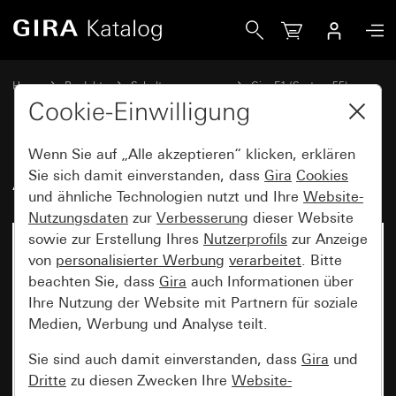
Gira Abdeckrahmen Gira E1 Anthrazit
Home
Produkte
Schalterprogramme
Gira E1 (System 55)
Abdeckrahmen Gira E1
Cookie-Einwilligung
Wenn Sie auf „Alle akzeptieren“ klicken, erklären
Abdeckrahmen Gira E1 Anthrazit
Sie sich damit einverstanden, dass
Gira
Cookies
und ähnliche Technologien nutzt und Ihre
Website-
Nutzungsdaten
zur
Verbesserung
dieser Website
sowie zur Erstellung Ihres
Nutzerprofils
zur Anzeige
von
personalisierter Werbung
verarbeitet
. Bitte
beachten Sie, dass
Gira
auch Informationen über
Ihre Nutzung der Website mit Partnern für soziale
Medien, Werbung und Analyse teilt.
Sie sind auch damit einverstanden, dass
Gira
und
Dritte
zu diesen Zwecken Ihre
Website-