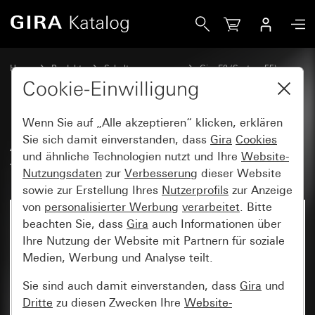
Gira Abdeckrahmen Gira E2 für den flachen Einbau
Home
Produkte
Schalterprogramme
Gira E2 (System 55)
Abdeckrahmen Gira E2 für flachen Einbau
Cookie-Einwilligung
Wenn Sie auf „Alle akzeptieren“ klicken, erklären
Abdeckrahmen Gira E2 für den
Sie sich damit einverstanden, dass
Gira
Cookies
und ähnliche Technologien nutzt und Ihre
Website-
flachen Einbau
Nutzungsdaten
zur
Verbesserung
dieser Website
sowie zur Erstellung Ihres
Nutzerprofils
zur Anzeige
von
personalisierter Werbung
verarbeitet
. Bitte
beachten Sie, dass
Gira
auch Informationen über
Ihre Nutzung der Website mit Partnern für soziale
Medien, Werbung und Analyse teilt.
Sie sind auch damit einverstanden, dass
Gira
und
Dritte
zu diesen Zwecken Ihre
Website-