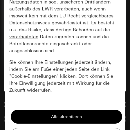
Nutzungsdaten
in sog. unsicheren
Drittländern
außerhalb des EWR verarbeiten, auch wenn
insoweit kein mit dem EU-Recht vergleichbares
Datenschutzniveau gewährleistet ist. Es besteht
u.a. das Risiko, dass dortige Behörden auf die
verarbeiteten
Daten zugreifen können und die
Betroffenenrechte eingeschränkt oder
ausgeschlossen sind.
Sie können Ihre Einstellungen jederzeit ändern,
indem Sie am Fuße einer jeden Seite den Link
"Cookie-Einstellungen" klicken. Dort können Sie
Ihre Einwilligung jederzeit mit Wirkung für die
Zukunft widerrufen.
Zur Mediadatenbank
Essenziell
Alle Cookies, die wir benötigen um Ihnen die
Artikel vergleichen
Seite anzeigen zu können.