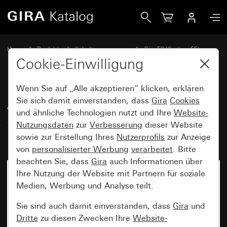
Gira Abdeckrahmen Gira E3 Grau Soft-Touch mit Trägerrah
Home
Produkte
Schalterprogramme
Gira E3 (System 55)
Abdeckrahmen Gira E3
Cookie-Einwilligung
Wenn Sie auf „Alle akzeptieren“ klicken, erklären
Abdeckrahmen Gira E3 Grau
Sie sich damit einverstanden, dass
Gira
Cookies
und ähnliche Technologien nutzt und Ihre
Website-
Soft-Touch mit Trägerrahmen
Nutzungsdaten
zur
Verbesserung
dieser Website
Reinweiß glänzend
sowie zur Erstellung Ihres
Nutzerprofils
zur Anzeige
von
personalisierter Werbung
verarbeitet
. Bitte
beachten Sie, dass
Gira
auch Informationen über
Ihre Nutzung der Website mit Partnern für soziale
Medien, Werbung und Analyse teilt.
Sie sind auch damit einverstanden, dass
Gira
und
Dritte
zu diesen Zwecken Ihre
Website-