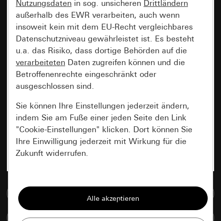
Nutzungsdaten
in sog. unsicheren
Drittländern
außerhalb des EWR verarbeiten, auch wenn
insoweit kein mit dem EU-Recht vergleichbares
Datenschutzniveau gewährleistet ist. Es besteht
u.a. das Risiko, dass dortige Behörden auf die
verarbeiteten
Daten zugreifen können und die
Betroffenenrechte eingeschränkt oder
ausgeschlossen sind.
Sie können Ihre Einstellungen jederzeit ändern,
indem Sie am Fuße einer jeden Seite den Link
"Cookie-Einstellungen" klicken. Dort können Sie
Ihre Einwilligung jederzeit mit Wirkung für die
Zukunft widerrufen.
Essenziell
Zur Mediadatenbank
Alle Cookies, die wir benötigen um Ihnen die
Seite anzeigen zu können.
Artikel vergleichen