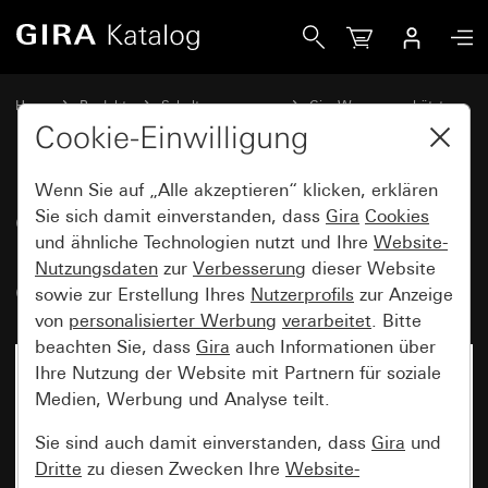
Gira Glasscheibe für Abdeckung mit Beschriftungsfeld und
Home
Produkte
Schalterprogramme
Gira Wassergeschützt
Gira Wassergeschützt Aufputz IP44
Cookie-Einwilligung
Wenn Sie auf „Alle akzeptieren“ klicken, erklären
Glasscheibe für Abdeckung mit
Sie sich damit einverstanden, dass
Gira
Cookies
und ähnliche Technologien nutzt und Ihre
Website-
Beschriftungsfeld und
Nutzungsdaten
zur
Verbesserung
dieser Website
Glasscheibe
sowie zur Erstellung Ihres
Nutzerprofils
zur Anzeige
von
personalisierter Werbung
verarbeitet
. Bitte
beachten Sie, dass
Gira
auch Informationen über
Ihre Nutzung der Website mit Partnern für soziale
Medien, Werbung und Analyse teilt.
Sie sind auch damit einverstanden, dass
Gira
und
Dritte
zu diesen Zwecken Ihre
Website-