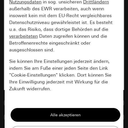
Nutzungsdaten
in sog. unsicheren
Drittländern
außerhalb des EWR verarbeiten, auch wenn
insoweit kein mit dem EU-Recht vergleichbares
Datenschutzniveau gewährleistet ist. Es besteht
u.a. das Risiko, dass dortige Behörden auf die
verarbeiteten
Daten zugreifen können und die
Betroffenenrechte eingeschränkt oder
ausgeschlossen sind.
Sie können Ihre Einstellungen jederzeit ändern,
indem Sie am Fuße einer jeden Seite den Link
"Cookie-Einstellungen" klicken. Dort können Sie
Ihre Einwilligung jederzeit mit Wirkung für die
Zukunft widerrufen.
Zur Mediadatenbank
Essenziell
Alle Cookies, die wir benötigen um Ihnen die
Artikel vergleichen
Seite anzeigen zu können.