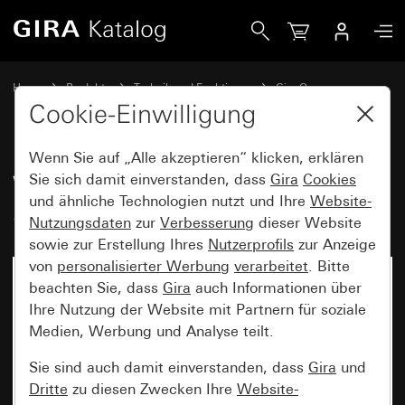
Gira Wippe 1fach mit Pfeilsymbolen System 55
Home
Produkte
Technik und Funktionen
Gira One
Bediengeräte
Cookie-Einwilligung
Wenn Sie auf „Alle akzeptieren“ klicken, erklären
Wippe 1fach mit Pfeilsymbolen
Sie sich damit einverstanden, dass
Gira
Cookies
und ähnliche Technologien nutzt und Ihre
Website-
System 55
Nutzungsdaten
zur
Verbesserung
dieser Website
sowie zur Erstellung Ihres
Nutzerprofils
zur Anzeige
von
personalisierter Werbung
verarbeitet
. Bitte
beachten Sie, dass
Gira
auch Informationen über
Ihre Nutzung der Website mit Partnern für soziale
Medien, Werbung und Analyse teilt.
Sie sind auch damit einverstanden, dass
Gira
und
Dritte
zu diesen Zwecken Ihre
Website-