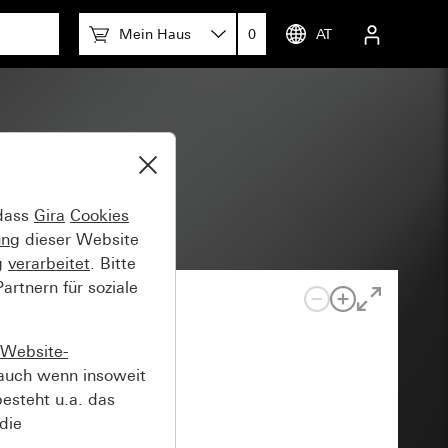
Mein Haus
0
AT
olig
 dass
Gira
Cookies
ung
dieser Website
g
verarbeitet
. Bitte
rtnern für soziale
Website-
auch wenn insoweit
esteht u.a. das
die