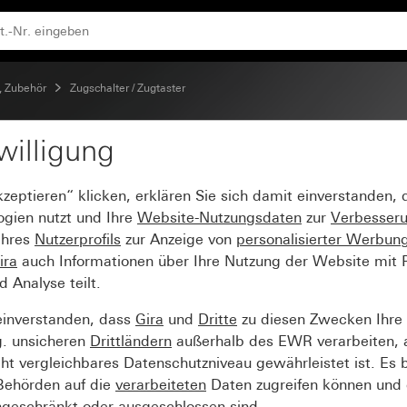
, Zubehör
Zugschalter / Zugtaster
willigung
 A 250 V~ Schließer 1-p
kzeptieren“ klicken, erklären Sie sich damit einverstanden,
ogien nutzt und Ihre
Website-Nutzungsdaten
zur
Verbesser
Ihres
Nutzerprofils
zur Anzeige von
personalisierter Werbun
ira
auch Informationen über Ihre Nutzung der Website mit Pa
Analyse teilt.
einverstanden, dass
Gira
und
Dritte
zu diesen Zwecken Ihre
g. unsicheren
Drittländern
außerhalb des EWR verarbeiten, 
t vergleichbares Datenschutzniveau gewährleistet ist. Es b
 Behörden auf die
verarbeiteten
Daten zugreifen können und 
ngeschränkt oder ausgeschlossen sind.