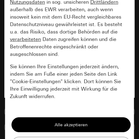
Nutzungsdaten
in sog. unsicheren
Drittländern
außerhalb des EWR verarbeiten, auch wenn
insoweit kein mit dem EU-Recht vergleichbares
Datenschutzniveau gewährleistet ist. Es besteht
u.a. das Risiko, dass dortige Behörden auf die
verarbeiteten
Daten zugreifen können und die
Betroffenenrechte eingeschränkt oder
ausgeschlossen sind.
Sie können Ihre Einstellungen jederzeit ändern,
indem Sie am Fuße einer jeden Seite den Link
"Cookie-Einstellungen" klicken. Dort können Sie
Ihre Einwilligung jederzeit mit Wirkung für die
Zukunft widerrufen.
Zur Mediadatenbank
Essenziell
Alle Cookies, die wir benötigen um Ihnen die
Artikel vergleichen
Seite anzeigen zu können.