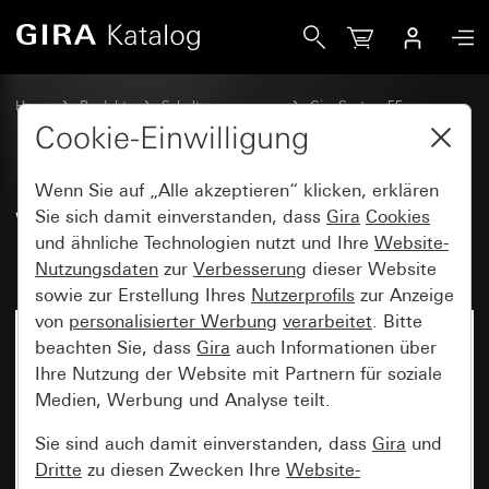
Gira Wippenset 2fach (1+1) mit Beschriftungsfeld System 
Home
Produkte
Schalterprogramme
Gira System 55
Wippensets für Bussysteme
Cookie-Einwilligung
Wenn Sie auf „Alle akzeptieren“ klicken, erklären
Wippenset 2fach (1+1) mit
Sie sich damit einverstanden, dass
Gira
Cookies
und ähnliche Technologien nutzt und Ihre
Website-
Beschriftungsfeld System 55
Nutzungsdaten
zur
Verbesserung
dieser Website
sowie zur Erstellung Ihres
Nutzerprofils
zur Anzeige
von
personalisierter Werbung
verarbeitet
. Bitte
beachten Sie, dass
Gira
auch Informationen über
Ihre Nutzung der Website mit Partnern für soziale
Medien, Werbung und Analyse teilt.
Sie sind auch damit einverstanden, dass
Gira
und
Dritte
zu diesen Zwecken Ihre
Website-