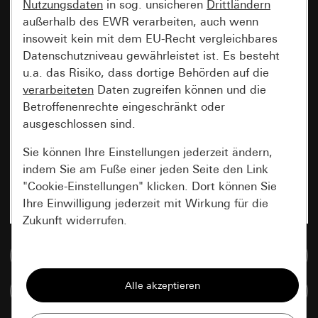
Nutzungsdaten
in sog. unsicheren
Drittländern
außerhalb des EWR verarbeiten, auch wenn
insoweit kein mit dem EU-Recht vergleichbares
Datenschutzniveau gewährleistet ist. Es besteht
u.a. das Risiko, dass dortige Behörden auf die
verarbeiteten
Daten zugreifen können und die
Betroffenenrechte eingeschränkt oder
ausgeschlossen sind.
Sie können Ihre Einstellungen jederzeit ändern,
indem Sie am Fuße einer jeden Seite den Link
"Cookie-Einstellungen" klicken. Dort können Sie
Ihre Einwilligung jederzeit mit Wirkung für die
Zukunft widerrufen.
Zur Mediadatenbank
Essenziell
Alle Cookies, die wir benötigen um Ihnen die
Artikel vergleichen
Seite anzeigen zu können.