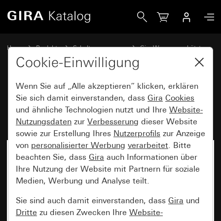
Gira Bewegungsmelderaufsatz 1,10 m Standard für KNX T
Home
Produkte
Schalterprogramme
Gira Wassergeschützt
Wassergeschützt Unterputz IP44 Gira TX_44
Cookie-Einwilligung
Wenn Sie auf „Alle akzeptieren“ klicken, erklären
Bewegungsmelderaufsatz
Sie sich damit einverstanden, dass
Gira
Cookies
und ähnliche Technologien nutzt und Ihre
Website-
1,10 m Standard für KNX TX_44
Nutzungsdaten
zur
Verbesserung
dieser Website
sowie zur Erstellung Ihres
Nutzerprofils
zur Anzeige
von
personalisierter Werbung
verarbeitet
. Bitte
beachten Sie, dass
Gira
auch Informationen über
Ihre Nutzung der Website mit Partnern für soziale
Medien, Werbung und Analyse teilt.
Sie sind auch damit einverstanden, dass
Gira
und
Dritte
zu diesen Zwecken Ihre
Website-