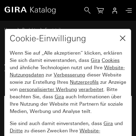
Gira Abdeckung mit Aufsteckblende für Bewegungsmeldera
Home
Produkte
Ersatzteile
Wassergeschützt Unterputz IP44 Gira TX_44
Lichtsteuerung
Cookie-Einwilligung
Wenn Sie auf „Alle akzeptieren“ klicken, erklären
Abdeckung mit Aufsteckblende
Sie sich damit einverstanden, dass
Gira
Cookies
und ähnliche Technologien nutzt und Ihre
Website-
für Bewegungsmelderaufsatz
Nutzungsdaten
zur
Verbesserung
dieser Website
1,10 m Standard
sowie zur Erstellung Ihres
Nutzerprofils
zur Anzeige
von
personalisierter Werbung
verarbeitet
. Bitte
beachten Sie, dass
Gira
auch Informationen über
Ihre Nutzung der Website mit Partnern für soziale
Medien, Werbung und Analyse teilt.
Sie sind auch damit einverstanden, dass
Gira
und
Dritte
zu diesen Zwecken Ihre
Website-