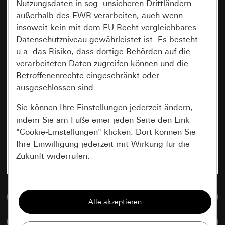
Nutzungsdaten
in sog. unsicheren
Drittländern
außerhalb des EWR verarbeiten, auch wenn
insoweit kein mit dem EU-Recht vergleichbares
Datenschutzniveau gewährleistet ist. Es besteht
u.a. das Risiko, dass dortige Behörden auf die
verarbeiteten
Daten zugreifen können und die
Betroffenenrechte eingeschränkt oder
ausgeschlossen sind.
Sie können Ihre Einstellungen jederzeit ändern,
indem Sie am Fuße einer jeden Seite den Link
"Cookie-Einstellungen" klicken. Dort können Sie
Ihre Einwilligung jederzeit mit Wirkung für die
Zukunft widerrufen.
Essenziell
Zur Mediadatenbank
Alle Cookies, die wir benötigen um Ihnen die
Seite anzeigen zu können.
Artikel vergleichen