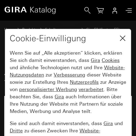
Gira Montageadapter für Abdeckrahmen Gira E2 für flache
Home
Produkte
Schalterprogramme
Gira E2 (System 55)
Abdeckrahmen Gira E2 für flachen Einbau
Cookie-Einwilligung
Wenn Sie auf „Alle akzeptieren“ klicken, erklären
Montageadapter für
Sie sich damit einverstanden, dass
Gira
Cookies
und ähnliche Technologien nutzt und Ihre
Website-
Abdeckrahmen Gira E2 für
Nutzungsdaten
zur
Verbesserung
dieser Website
flachen Einbau
sowie zur Erstellung Ihres
Nutzerprofils
zur Anzeige
von
personalisierter Werbung
verarbeitet
. Bitte
beachten Sie, dass
Gira
auch Informationen über
Ihre Nutzung der Website mit Partnern für soziale
Medien, Werbung und Analyse teilt.
Sie sind auch damit einverstanden, dass
Gira
und
Dritte
zu diesen Zwecken Ihre
Website-