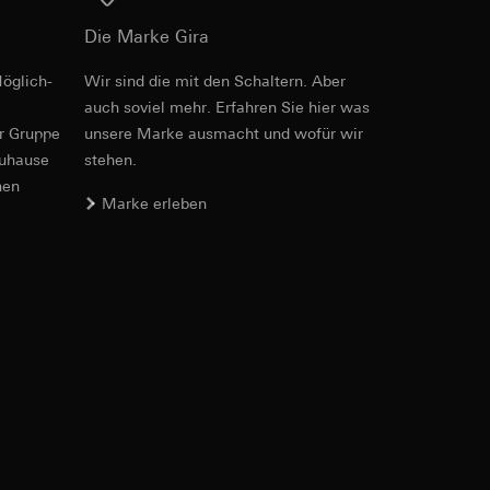
Die Marke Gira
öglich­
Wir sind die mit den Schaltern. Aber
PDF
, 3.06 MB
auch soviel mehr. Erfahren Sie hier was
er Gruppe
unsere Marke aus­macht und wofür wir
er. Im Hinblick auf
zuhause
stehen.
n wir auf deren
nen
 Kopie zu erfragen
Marke erleben
Download
sung. Google Ads
formen, in
ärmebild erstellen.
von Werbekampagnen
Art.-Nr. 1266 ..

, wie tief sie
1267 ..

sucht, Datum und
1268 ..
andort
PDF
, 66.64 KB