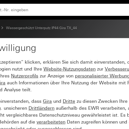
Wassergeschützt Unterputz IP44 Gira TX_44
willigung
kzeptieren“ klicken, erklären Sie sich damit einverstanden,
ogien nutzt und Ihre
Website-Nutzungsdaten
zur
Verbesser
Ihres
Nutzerprofils
zur Anzeige von
personalisierter Werbun
ira
auch Informationen über Ihre Nutzung der Website mit Pa
Analyse teilt.
einverstanden, dass
Gira
und
Dritte
zu diesen Zwecken Ihre
g. unsicheren
Drittländern
außerhalb des EWR verarbeiten, 
t vergleichbares Datenschutzniveau gewährleistet ist. Es b
 Behörden auf die
verarbeiteten
Daten zugreifen können und 
ngeschränkt oder ausgeschlossen sind.