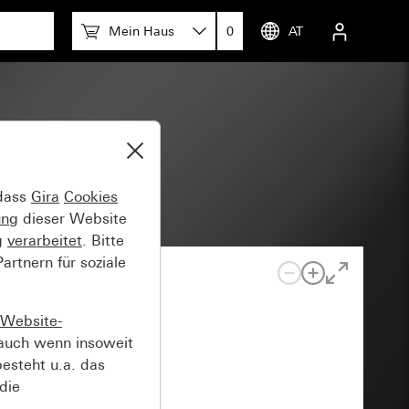
Mein Haus
0
AT
 dass
Gira
Cookies
ung
dieser Website
g
verarbeitet
. Bitte
rtnern für soziale
Website-
auch wenn insoweit
esteht u.a. das
die