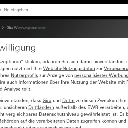
Gira Wohnungsstationen
willigung
 System 55
kzeptieren“ klicken, erklären Sie sich damit einverstanden,
ogien nutzt und Ihre
Website-Nutzungsdaten
zur
Verbesser
Ihres
Nutzerprofils
zur Anzeige von
personalisierter Werbun
ira
auch Informationen über Ihre Nutzung der Website mit Pa
Analyse teilt.
einverstanden, dass
Gira
und
Dritte
zu diesen Zwecken Ihre
g. unsicheren
Drittländern
außerhalb des EWR verarbeiten, 
t vergleichbares Datenschutzniveau gewährleistet ist. Es b
 Behörden auf die
verarbeiteten
Daten zugreifen können und 
ngeschränkt oder ausgeschlossen sind.