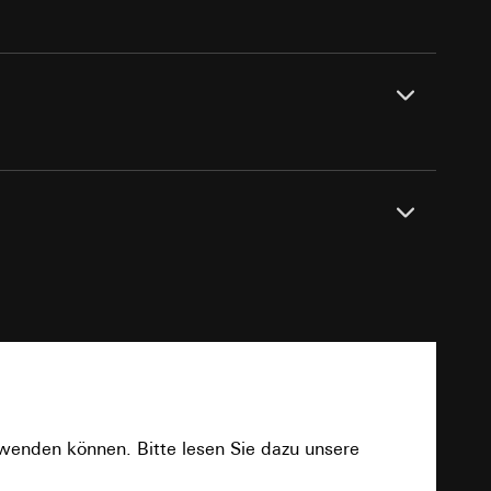
e unter
 Kopie zu erfragen
en
 Kopie zu erfragen
DC 26 V ± 2 V (über 2-Draht-Bus)
PDF
0 °C bis +50 °C
onen zur Schaltung
uf der Website, vom
Referrer-URL sowie
rwenden können. Bitte lesen Sie dazu unsere
site, vom Nutzer
2 x Schraubklemme
hs auf der