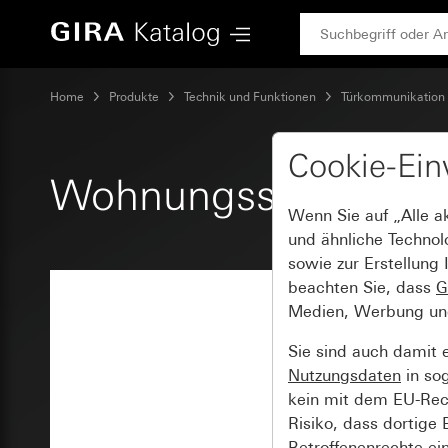
Gira Wohnungsstation AP System 55
Home
Produkte
Technik und Funktionen
Türkommunikation
Cookie-Ein
Wohnungsstation AP
Wenn Sie auf „Alle a
und ähnliche Technol
sowie zur Erstellung 
beachten Sie, dass
G
Medien, Werbung und 
Sie sind auch damit 
Nutzungsdaten
in so
kein mit dem EU-Rech
Risiko, dass dortige
Betroffenenrechte ei