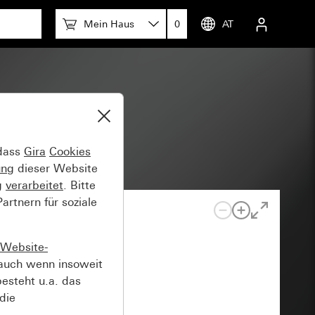
Mein Haus
0
AT
 dass
Gira
Cookies
ung
dieser Website
g
verarbeitet
. Bitte
rtnern für soziale
Website-
auch wenn insoweit
esteht u.a. das
die