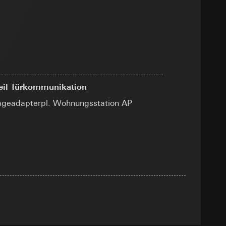
sung
sucht, Datum und
andort
r, Endgerät
e unter
teil Türkommunikation
geadapterpl. Wohnungsstation AP
 Kopie zu erfragen
 Kopie zu erfragen
r Informationen und
erung
sung
sucht, Datum und
andort