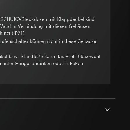
n
 zur Verfügung
rt werden und
d SCHUKO-Steckdosen mit Klappdeckel sind
Wand in Verbindung mit diesen Gehäusen
eadPage), Browser
e unter
ützt (IP21).
ionen, Individuelle
rmularen mit
Stufenschalter können nicht in diese Gehäuse
amen) mit
kel bzw. Standfüße kann das Profil 55 sowohl
 Kopie zu erfragen
h unter Hängeschränken oder in Ecken
ht unter anderem
 eine bessere
r, Endgerät
rnetauftritts, IP-