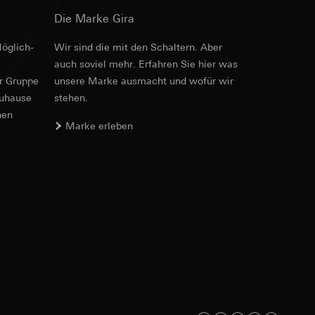
Die Marke Gira
öglich­
Wir sind die mit den Schaltern. Aber
auch soviel mehr. Erfahren Sie hier was
e unter
er Gruppe
unsere Marke aus­macht und wofür wir
zuhause
stehen.
nen
Marke erleben
 Kopie zu erfragen
 Kopie zu erfragen
onen zur Schaltung
uf der Website, vom
Referrer-URL sowie
site, vom Nutzer
hs auf der