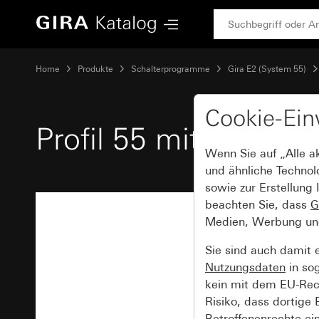
Gira Profil 55 mit Befestigungswinkel 8fach
Home
Produkte
Schalterprogramme
Gira E2 (System 55)
Cookie-Ein
Profil 55 mit Befest
Wenn Sie auf „Alle a
und ähnliche Technol
sowie zur Erstellung 
beachten Sie, dass
G
Medien, Werbung und 
Sie sind auch damit 
Nutzungsdaten
in so
kein mit dem EU-Rech
Risiko, dass dortige
Betroffenenrechte ei