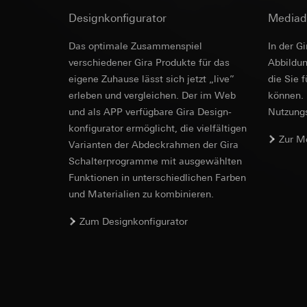
Empfänger:
interne
Rechtsgrundlage und
Designkonfigurator
Mediad
Drittlandübermittlu
Empfänger:
Einsatz des Dien
Lebensdauer des C
interne Abteilun
Folgeverarbeitun
Das optimale Zusammenspiel
In der G
Google Ireland L
Empfänger:
verschiedener Gira Produkte für das
Ab­bild­
Informationen da
interne Abteilun
eigene Zuhause lässt sich jetzt „live”
die Sie 
https://business.
Pinterest, Inc. (
erleben und vergleichen. Der im Web
können. 
Drittlandübermittlu
und als APP verfügbare Gira Design­
Nutzungs­
Drittlandübermittlu
Drittland: USA
konfigurator ermög­licht, die vielfältigen
Drittland: USA
Angemessenheits
Zur M
Angemessenheits
Vari­an­ten der Abdeck­rahmen der Gira
bei
Gira Giersi
bei
Gira Giersi
Schalter­programme mit ausge­wählten
Lebensdauer des C
Funkti­onen in unterschiedlichen Farben
Lebensdauer des C
und Materialien zu kombinieren.
Vimeo
LinkedIn Ins
Datenverarbeitung
Zum Designkonfigurator
Datenverarbeitung
Kategorien person
bedarfsgerechter W
Privatkundenseit
Kategorien person
Nutzer getätig
Zeitstempel
Geschäftskunden
Rechtsgrundlage und
getätigte Mausb
Einsatz des Dien