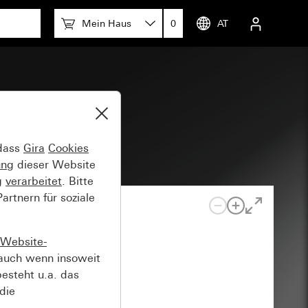
Mein Haus
0
AT
 dass
Gira
Cookies
ung
dieser Website
g
verarbeitet
. Bitte
rtnern für soziale
Website-
auch wenn insoweit
esteht u.a. das
die