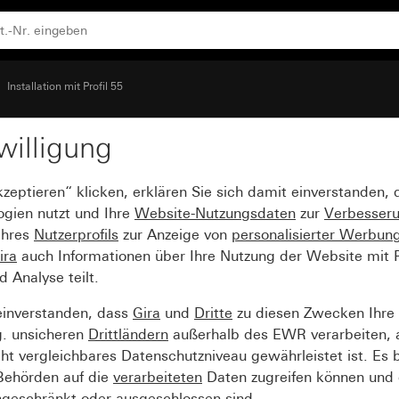
Installation mit Profil 55
willigung
igungswinkel 8fach
kzeptieren“ klicken, erklären Sie sich damit einverstanden,
ogien nutzt und Ihre
Website-Nutzungsdaten
zur
Verbesser
Ihres
Nutzerprofils
zur Anzeige von
personalisierter Werbun
ira
auch Informationen über Ihre Nutzung der Website mit Pa
Analyse teilt.
einverstanden, dass
Gira
und
Dritte
zu diesen Zwecken Ihre
g. unsicheren
Drittländern
außerhalb des EWR verarbeiten, 
t vergleichbares Datenschutzniveau gewährleistet ist. Es b
 Behörden auf die
verarbeiteten
Daten zugreifen können und 
ngeschränkt oder ausgeschlossen sind.