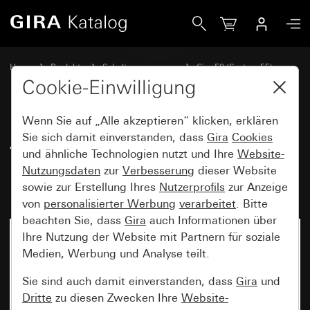
Gira Abdeckrahmen Gira E2 mit Beschriftungsfeld Farbe Alu 
Home
Produkte
Schalterprogramme
Gira E2 (System 55)
Abdeckrahmen Gira E2 mit Beschriftungsfeld
Cookie-Einwilligung
Wenn Sie auf „Alle akzeptieren“ klicken, erklären
Abdeckrahmen Gira E2 mit
Sie sich damit einverstanden, dass
Gira
Cookies
und ähnliche Technologien nutzt und Ihre
Website-
Beschriftungsfeld Farbe Alu
Nutzungsdaten
zur
Verbesserung
dieser Website
(lackiert)
sowie zur Erstellung Ihres
Nutzerprofils
zur Anzeige
von
personalisierter Werbung
verarbeitet
. Bitte
beachten Sie, dass
Gira
auch Informationen über
Ihre Nutzung der Website mit Partnern für soziale
Medien, Werbung und Analyse teilt.
Sie sind auch damit einverstanden, dass
Gira
und
Dritte
zu diesen Zwecken Ihre
Website-