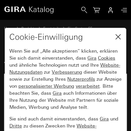
Gira Alt - Wippe für Tastschalter
Home
Produkte
Ersatzteile
Gira System 55
Schalten und Tasten
Cookie-Einwilligung
Wenn Sie auf „Alle akzeptieren“ klicken, erklären
Alt - Wippe für Tastschalter
Sie sich damit einverstanden, dass
Gira
Cookies
und ähnliche Technologien nutzt und Ihre
Website-
Nutzungsdaten
zur
Verbesserung
dieser Website
sowie zur Erstellung Ihres
Nutzerprofils
zur Anzeige
von
personalisierter Werbung
verarbeitet
. Bitte
beachten Sie, dass
Gira
auch Informationen über
Ihre Nutzung der Website mit Partnern für soziale
Medien, Werbung und Analyse teilt.
Sie sind auch damit einverstanden, dass
Gira
und
Dritte
zu diesen Zwecken Ihre
Website-